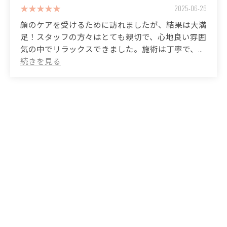
2025-06-26
顔のケアを受けるために訪れましたが、結果は大満
足！スタッフの方々はとても親切で、心地良い雰囲
気の中でリラックスできました。施術は丁寧で、自
分の肌が見違えるほどにツヤを取り戻しました。清
潔なサロンで、設備も充実しており、最先端の技術
を使っている印象を受けました。特に敏感肌の方に
もおすすめできる配慮が嬉しかったです。次回もぜ
ひ訪れたいと思います！
(Translated by Google)
I visited for a facial treatment and was very satisfied with the
results! The staff were very kind and I was able to relax in a
comfortable atmosphere. The treatment was thorough and my skin
regained its radiance, making it unrecognizable. The salon was
clean, well-equipped, and I got the impression they were using
cutting-edge technology. I was especially pleased with the
consideration given to recommending the treatment to those with