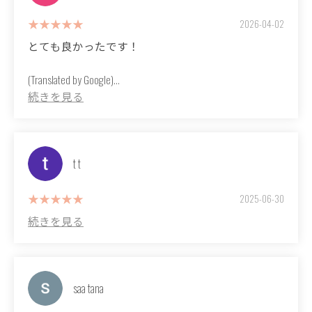
skin looks so different! Where did you get it done?" My skin has
continue going there in the future♪
improved so much!
2026-04-02
とても良かったです！
The salon manager is also lovely and friendly. 🤍
(Translated by Google)
It was great!
t t
2025-06-30
saa tana