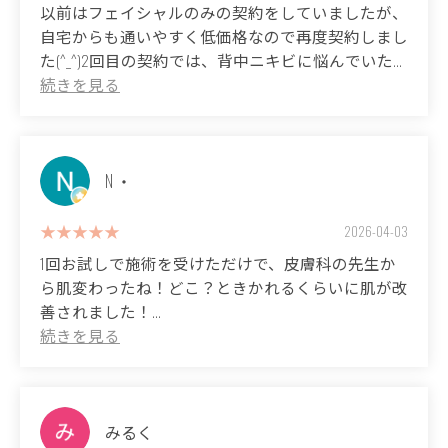
以前はフェイシャルのみの契約をしていましたが、
自宅からも通いやすく低価格なので再度契約しまし
た(^_^)2回目の契約では、背中ニキビに悩んでいた
のでハイドラ洗浄などをお願いしました！施術直後
は肌がスベスベでトーンアップもして初めての感覚
でした！顔の方は綺麗になるにはまだまだ時間はか
かると思いますが、背中の方は継続効果が高いよう
に感じました(^O^)これからも通い続けたいと思いま
N ・
す♪
2026-04-03
(Translated by Google)
1回お試しで施術を受けただけで、皮膚科の先生か
I previously only had a facial treatment contract, but I signed up
ら肌変わったね！どこ？ときかれるくらいに肌が改
again because it's conveniently located near my home and the
善されました！
prices are reasonable (^_^) For my second contract, I requested a
hydration cleanse because I was troubled by acne on my back!
店長さんも可愛くて親しみやすい方です🤍
Immediately after the treatment, my skin was smooth and brighter,
which was a feeling I'd never experienced before! I think it will still
(Translated by Google)
take some time for my face to become completely clear, but I feel
After just one trial treatment, my dermatologist asked me, "Your
みるく
that the effects on my back are long-lasting (^O^) I would like to