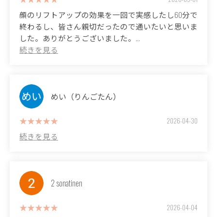
If you're struggling with pores and acne, this salon is definitely
顔のリフトアップの効果を一回で実感したし60分で
worth a visit! Their pore cleansing treatment is very effective, and
終わるし、皆さん親切だったので通いたいと思いま
my skin felt refreshed and brighter afterward. They also treat acne
した。ありがとうございました。
scars, so I'm happy to see my long-standing skin problems
gradually improving. The relaxing atmosphere while you see your
(Translated by Google)
skin getting better is a major draw. This is a salon I definitely want
I felt the lifting effect on my face after just one session, and it only
to keep going back to.
took 60 minutes. Everyone was so kind, so I'd like to continue
coming. Thank you!
めい（りんごたん）
2026-04-30
2 sonatinen
2026-04-04