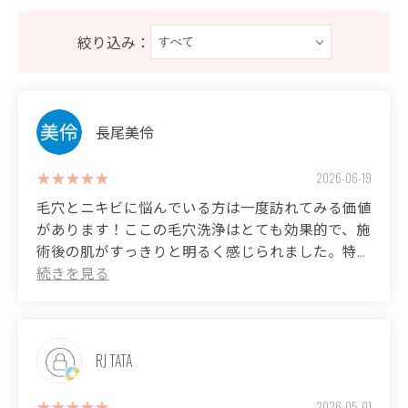
絞り込み：
長尾美伶
2026-06-19
毛穴とニキビに悩んでいる方は一度訪れてみる価値
があります！ここの毛穴洗浄はとても効果的で、施
術後の肌がすっきりと明るく感じられました。特に
ニキビ跡にも対応してくれるので、長年悩んでいた
肌の悩みが少しずつ改善されていくのが嬉しいで
す。リラックスできる雰囲気の中で、肌がきれいに
なっていくのを実感できるのが魅力的です。これか
らも通いたいと思えるサロンです。
RJ TATA
(Translated by Google)
2026-05-01