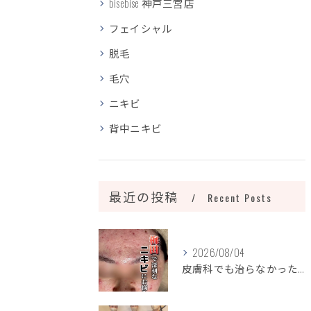
bisebise 神戸三宮店
フェイシャル
脱毛
毛穴
ニキビ
背中ニキビ
最近の投稿
Recent Posts
2026/08/04
皮膚科でも治らなかったニキビ、諦めるのはまだ早いです！