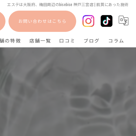
エステは大阪府、梅田周辺のbisebise 神戸三宮店 | 肌質にあった施術
お問い合わせはこちら
舗の特徴
店舗一覧
口コミ
ブログ
コラム
フェイシャル
bisebise 阪急梅田店
脱毛
bisebise 天王寺店
毛穴
bisebise 神戸三宮店
ニキビ
背中ニキビ