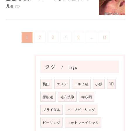
ル』❕✨
1
2
3
4
5
...
13
タグ
Tags
梅田
エステ
ニキビ跡
小顔
VIO
顔脱毛
毛穴洗浄
赤ら顔
ブライダル
ハーブピーリング
ピーリング
フォトフェイシャル