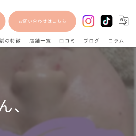
お問い合わせはこちら
舗の特徴
店舗一覧
口コミ
ブログ
コラム
フェイシャル
bisebise 阪急梅田店
脱毛
bisebise 天王寺店
毛穴
bisebise 神戸三宮店
ニキビ
ん、
背中ニキビ