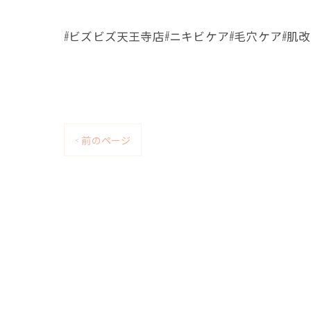
#ビズビズ天王寺店#ニキビケア#毛穴ケア#肌改
< 前のページ