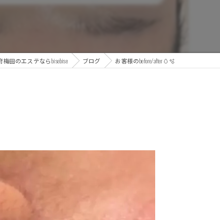
梅田のエステならbisebise
ブログ
お客様のbefore/after🥚🫧