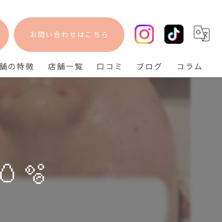
お問い合わせはこちら
舗の特徴
店舗一覧
口コミ
ブログ
コラム
フェイシャル
bisebise 阪急梅田店
脱毛
bisebise 天王寺店
毛穴
bisebise 神戸三宮店
ニキビ
🥚🫧
背中ニキビ