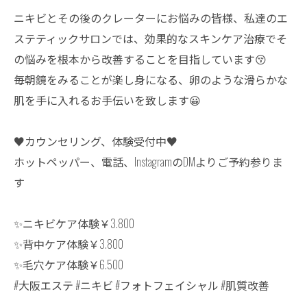
ニキビとその後のクレーターにお悩みの皆様、私達のエ
ステティックサロンでは、効果的なスキンケア治療でそ
の悩みを根本から改善することを目指しています😚
毎朝鏡をみることが楽し身になる、卵のような滑らかな
肌を手に入れるお手伝いを致します😀
♥カウンセリング、体験受付中♥
ホットペッパー、電話、InstagramのDMよりご予約参りま
す
✨️ニキビケア体験￥3.800
✨️背中ケア体験￥3.800
✨️毛穴ケア体験￥6.500
#大阪エステ #ニキビ #フォトフェイシャル #肌質改善