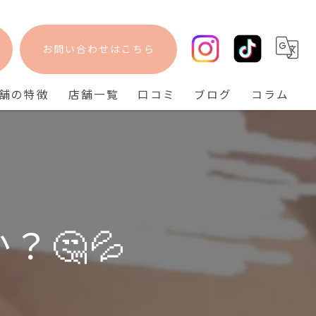
お問い合わせはこちら
舗の特徴
店舗一覧
口コミ
ブログ
コラム
フェイシャル
bisebise 阪急梅田店
脱毛
bisebise 天王寺店
毛穴
bisebise 神戸三宮店
ニキビ
🤔💦
背中ニキビ