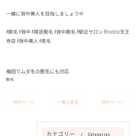
一緒に背中美人を目指しましょう🫶
#脱毛 #背中 #襟足脱毛 #背中脱毛 #駅近サロン #bisebise天王
寺店 #背中美人 #産毛
梅田でムダ毛の脱毛にも対応
脱毛
< 前のページ
一覧に戻る
次のページ >
カテゴリー
Categories