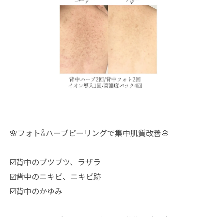
🌸フォト&ハーブピーリングで集中肌質改善🌸
☑️背中のブツブツ、ラザラ
☑️背中のニキビ、ニキビ跡
☑️背中のかゆみ