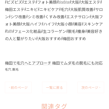
#ビズビズ#エステ#フォト美顔#bisebise#大阪#大阪エステ#
梅田エステ#ニキビ#ニキビケア#毛穴#大阪肌質改善#サロ
ン#シワ改善#シミ改善#くすみ改善#エステサロン#大阪フ
ォト美顔#大阪ハイフ#ハイフ#大阪小顔#美容#スキンケア
#faith#フェース化粧品#生コラーゲン#脱毛#痩身#美容好き
の人と繋がりたい#大阪おすすめ#梅田おすすめ
梅田で毛穴へとアプローチ
梅田でムダ毛の脱毛にも対応
毛穴
脱毛
< 前のページ
一覧に戻る
次のページ >
関連タグ