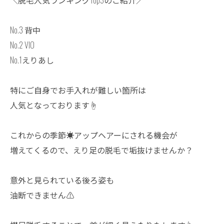
＼脱毛人気ランキングTop3のご紹介／
No.3 背中
No.2 VIO
No.1えりあし
特にご自身でお手入れが難しい箇所は
人気となっております☝️
これからの季節☀️アップヘアーにされる機会が
増えてくるので、えり足の脱毛で垢抜けませんか？
意外と見られている後ろ姿も
油断できません⚠️