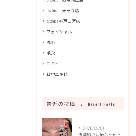
bisebise 天王寺店
bisebise 神戸三宮店
フェイシャル
脱毛
毛穴
ニキビ
背中ニキビ
最近の投稿
Recent Posts
2026/08/04
皮膚科でも治らなかったニキビ、諦めるのはまだ早いです！