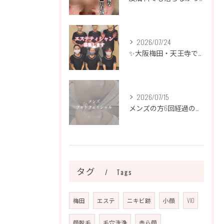
2026/07/24
✨大阪梅田・天王寺でエステティシャン募集✨
2026/07/15
メンズの方6回経過のお写真になります📷✨
タグ
Tags
梅田
エステ
ニキビ跡
小顔
VIO
顔脱毛
毛穴洗浄
赤ら顔