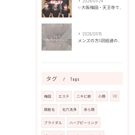
2026/07/24
✨大阪梅田・天王寺でエステティシャン募集✨
2026/07/15
メンズの方6回経過のお写真になります📷✨
タグ
Tags
梅田
エステ
ニキビ跡
小顔
VIO
顔脱毛
毛穴洗浄
赤ら顔
ブライダル
ハーブピーリング