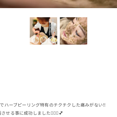
゙ハーブピーリング特有のチクチクした痛みがない‼︎
事に成功しました🙆🏼‍♀️💕