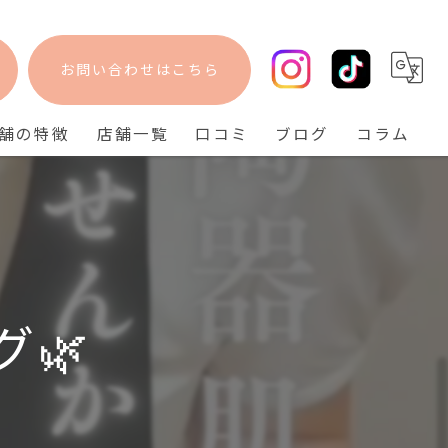
お問い合わせはこちら
舗の特徴
店舗一覧
口コミ
ブログ
コラム
フェイシャル
bisebise 阪急梅田店
脱毛
bisebise 天王寺店
毛穴
bisebise 神戸三宮店
ニキビ
゙🌿
背中ニキビ