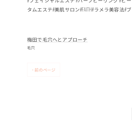
#フェイシャルエステ #ハーブピーリング #ピー
タムエステ#美肌サロン#FAITH#ラメラ美容法#
梅田で毛穴へとアプローチ
毛穴
< 前のページ