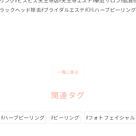
リング#ビズビズ天王寺店#天王寺エステ#駅近サロン#肌
ブラックヘッド除去#ブライダルエステ#OHLハーブピーリンク
一覧に戻る
関連タグ
#ハーブピーリング
#ピーリング
#フォトフェイシャル