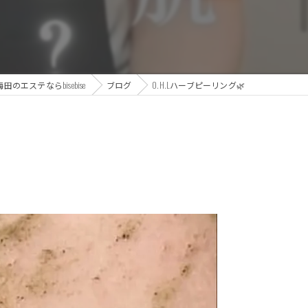
田のエステならbisebise
ブログ
O.H.Lハーブピーリング🌿