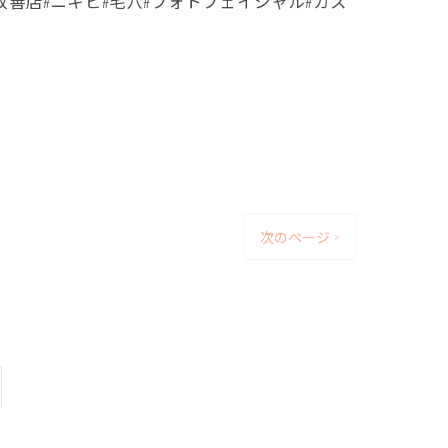
質改善店#ニキビ#毛穴#フォトフェイシャル#カス
゙
次のページ >