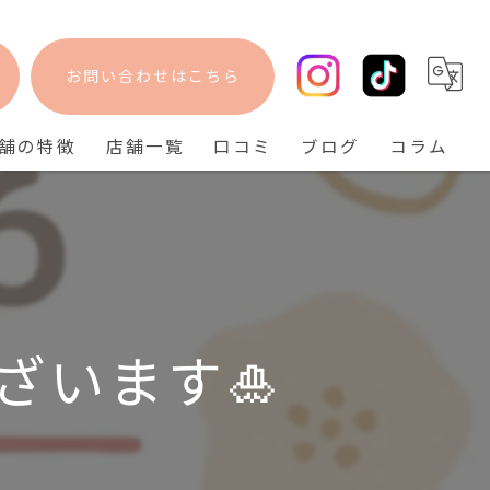
お問い合わせはこちら
舗の特徴
店舗一覧
口コミ
ブログ
コラム
フェイシャル
bisebise 阪急梅田店
脱毛
bisebise 天王寺店
毛穴
bisebise 神戸三宮店
ニキビ
ざいます🎍
背中ニキビ