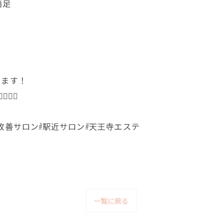
満足
✨
ります！
‍🔥
改善サロン#駅近サロン#天王寺エステ
一覧に戻る