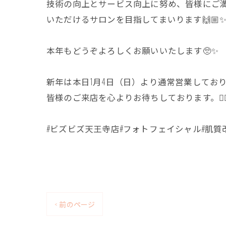
技術の向上とサービス向上に努め、皆様にご
いただけるサロンを目指してまいります🙌🏼
本年もどうぞよろしくお願いいたします🥺✨
新年は本日1月4日（日）より通常営業してお
皆様のご来店を心よりお待ちしております。🙇🏼‍♀️❤️
#ビズビズ天王寺店#フォトフェイシャル#肌質
< 前のページ