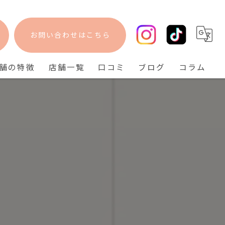
お問い合わせはこちら
舗の特徴
店舗一覧
口コミ
ブログ
コラム
フェイシャル
bisebise 阪急梅田店
脱毛
bisebise 天王寺店
毛穴
bisebise 神戸三宮店
ニキビ
背中ニキビ