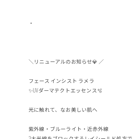
・
＼リニューアルのお知らせ💎 ／
フェース インシスト ラメラ
✨️UVダーマテクトエッセンス🫧
光に触れて、なお美しい肌へ
紫外線・ブルーライト・近赤外線
3大光線をブロックするレイシールド処方で、