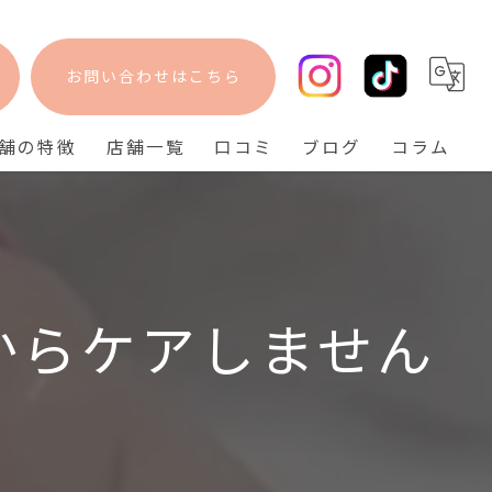
お問い合わせはこちら
舗の特徴
店舗一覧
口コミ
ブログ
コラム
フェイシャル
bisebise 阪急梅田店
脱毛
bisebise 天王寺店
毛穴
bisebise 神戸三宮店
からケアしません
ニキビ
背中ニキビ