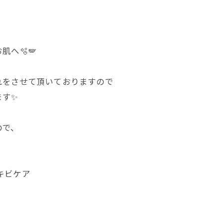
へ🫧🪽
れをさせて頂いておりますので
ます✨
ので、
。
ニキビケア