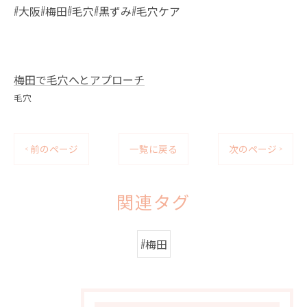
#大阪#梅田#毛穴#黒ずみ#毛穴ケア
梅田で毛穴へとアプローチ
毛穴
< 前のページ
一覧に戻る
次のページ >
関連タグ
#梅田