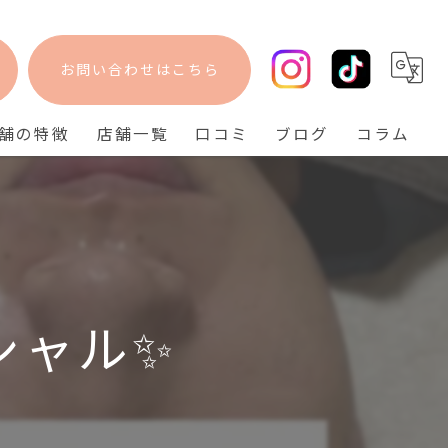
お問い合わせはこちら
舗の特徴
店舗一覧
口コミ
ブログ
コラム
フェイシャル
bisebise 阪急梅田店
脱毛
bisebise 天王寺店
毛穴
bisebise 神戸三宮店
ニキビ
シャル✨
背中ニキビ