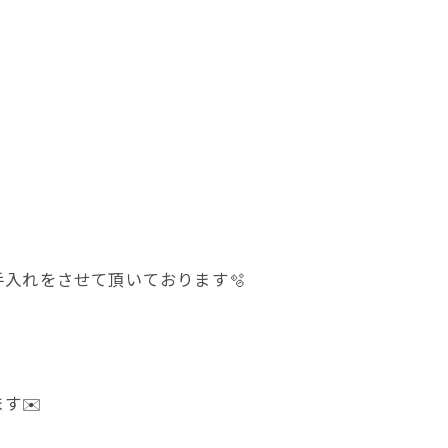
。
入れをさせて頂いております🫧
す✉️