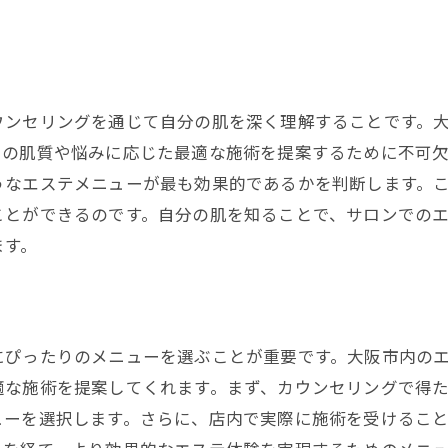
自分磨きの第一歩！大阪市で見つける理想のエステ
あなたに合ったエステサロンの見つけ方
効果を実感するためのサロン活用法
ウンセリングを通じて自分の肌を深く理解することです。
特別な日のために選ぶエステメニュー
々の肌質や悩みに応じた最適な施術を提案するために不可
エステを通じて得られる自信と幸福感
うなエステメニューが最も効果的であるかを判断します。
未来の肌を育むためのエステ選択
ことができるのです。自分の肌を知ることで、サロンでの
エステ初心者が知っておくべき基礎知識
ます。
にぴったりのメニューを選ぶことが重要です。大阪市内の
適な施術を提案してくれます。まず、カウンセリングで得
ューを選択します。さらに、店内で実際に施術を受けるこ