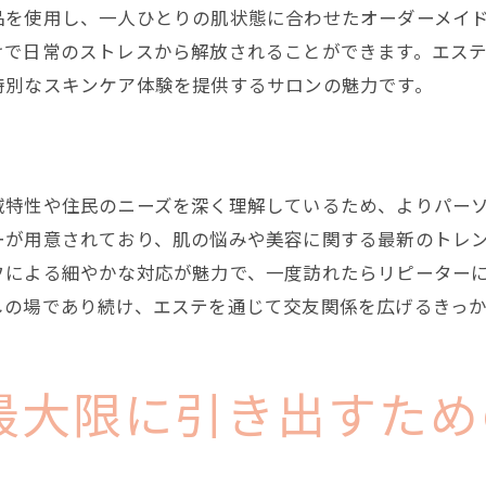
特別な癒しを提供するプライベートサロン
品を使用し、一人ひとりの肌状態に合わせたオーダーメイ
けで日常のストレスから解放されることができます。エス
プロフェッショナルが施す極上ケア
特別なスキンケア体験を提供するサロンの魅力です。
エステサロンならではのリラクゼーション
ストレス解消に特化した施術メニュー
心地よさを追求したトリートメント
域特性や住民のニーズを深く理解しているため、よりパー
贅沢な時間を過ごすためのサロン選び
ーが用意されており、肌の悩みや美容に関する最新のトレ
エステで心と肌をリフレッシュ！大阪市のおすすめスポ
フによる細やかな対応が魅力で、一度訪れたらリピーター
リピーター続出の人気エステサロン
しの場であり続け、エステを通じて交友関係を広げるきっ
心も肌もリフレッシュできる施術体験
大阪市で人気のフェイシャルメニュー
トレンドを押さえた最新エステ情報
最大限に引き出すため
心と肌に優しいオーガニックエステ
訪れるだけで癒されるおすすめサロン