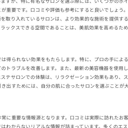
施術前後のスキンケアで効果を高めるコツ
いますが、特に有名なサロンを選ぶ際には、いくつかのポ
とが重要です。口コミや評価も参考にすると良いでしょう
専門家による肌診断の重要性
術を取り入れているサロンは、より効果的な施術を提供す
お得なプランとコースの選び方
リラックスできる空間であることは、美肌効果を高めるた
予約のタイミングで効果を高める
心身ともに癒される大阪市のエステ体験の秘密
リラックス効果を高めるサロンの空間作り
では得られない効果をもたらします。特に、プロの手によ
アロマと照明がもたらす心地よさ
どのトラブルを改善します。また、最新の美容機器を使用
施術後のアフターティーで癒しの延長
エステサロンでの体験は、リラクゼーション効果もあり、
マッサージで心も解放される理由
引き出すためには、自分の肌に合ったサロンを選ぶことが
専門スタッフによる心のケア
施術のプロセスで得られる精神的なリラックス
日常を忘れる心地よさを大阪市で体感できるエステサロ
非常に重要な情報源となります。口コミは実際に訪れたお
非日常空間でのリラックスタイム
ではわからないリアルな情報が詰まっています。多くのエ