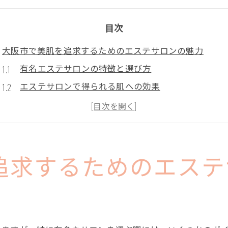
目次
大阪市で美肌を追求するためのエステサロンの魅力
有名エステサロンの特徴と選び方
エステサロンで得られる肌への効果
口コミで選ぶ！大阪市内の人気エステ
エステ初心者でも安心！大阪市のおすすめサロン
特別なスキンケア体験を提供するサロン
地域密着型サロンの魅力と活用法
追求するためのエステ
エステの効果を最大限に引き出すための大阪市内の選び
まずはカウンセリングで肌を知る
自分に合ったメニューを見つける方法