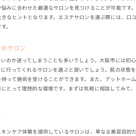
都会の喧騒を忘れる施術メニュー
や悩みに合わせた最適なサロンを見つけることが可能です
短時間でも効果的なリフレッシュ方法
きなヒントとなります。エステサロンを選ぶ際には、口コ
プライベート空間でのリラックス体験
です。
特別な日時に訪れたいサロンの選び方
日常にプラスするエステの楽しみ
すめサロン
美肌を目指すなら大阪市のエステで始める新しい習慣
いいのか迷ってしまうことも多いでしょう。大阪市には初
定期的な施術で肌のコンディションを整える
寧に行ってくれるサロンを選ぶと良いでしょう。肌の状態
自宅ケアとサロン施術のバランス
を持って施術を受けることができます。また、アットホー
エステ通いを習慣化するメリット
者にとって理想的な環境です。まずは気軽に相談してみて
ライフスタイルに合わせた通い方
シーズンごとに変わるケア内容
ン
長期的な視点でのエステ活用法
大阪市内のエステサロンが提供する至福のひととき
スキンケア体験を提供しているサロンは、単なる美容目的