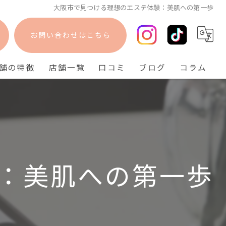
大阪市で見つける理想のエステ体験：美肌への第一歩
お問い合わせはこちら
舗の特徴
店舗一覧
口コミ
ブログ
コラム
フェイシャル
bisebise 阪急梅田店
脱毛
bisebise 天王寺店
毛穴
bisebise 神戸三宮店
ニキビ
：美肌への第一歩
背中ニキビ