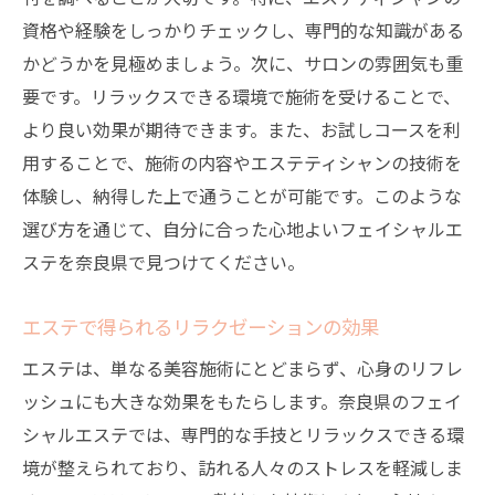
フェイシャルエステの贅沢な時間とは
資格や経験をしっかりチェックし、専門的な知識がある
心の安らぎをもたらすエステの魅力
かどうかを見極めましょう。次に、サロンの雰囲気も重
奈良県のエステが教える深いリラックス法
要です。リラックスできる環境で施術を受けることで、
より良い効果が期待できます。また、お試しコースを利
贅沢なひとときがもたらす心身の癒し
用することで、施術の内容やエステティシャンの技術を
奈良県でのエステ体験がもたらす心身のリフレ
体験し、納得した上で通うことが可能です。このような
ッシュ効果
選び方を通じて、自分に合った心地よいフェイシャルエ
エステで心身ともにリフレッシュ
ステを奈良県で見つけてください。
奈良エステで体験する新たなエネルギー
心と体に活力を与えるフェイシャルケア
エステで得られるリラクゼーションの効果
エステがもたらす心地よいリセット効果
エステは、単なる美容施術にとどまらず、心身のリフレ
奈良県のエステで感じる心身の変化
ッシュにも大きな効果をもたらします。奈良県のフェイ
リフレッシュ効果をもたらす施術の秘密
シャルエステでは、専門的な手技とリラックスできる環
エステティシャンのプロ技が光る奈良県のフェ
境が整えられており、訪れる人々のストレスを軽減しま