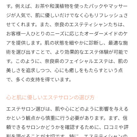
す。例えば、お茶や和漢植物を使ったパックやマッサー
新しい自分を発見できるエステ体験
ジが人気で、肌に優しいだけでなく心もリフレッシュさ
奈良県のエステサロンが提供する至福のフェイ
せてくれます。また、奈良のエステティシャンたちは、
シャルとは
お客様一人ひとりのニーズに応じたオーダーメイドのケ
至福のひとときを過ごせるエステ施術
アを提供します。肌の状態を細やかに診断し、最適な施
奈良のエステで体感するリラックス効果
術を選び出すことで、より効果的なエステ体験が可能で
心も肌も満たされるフェイシャル体験
す。このように、奈良県のフェイシャルエステは、肌の
美しさを追求しつつ、心にも癒しをもたらすという点
最高のエステを提供する奈良県のサロン
で、多くの支持を得ています。
エステティシャンによる極上のケア
個々の肌に合わせた特別な施術
心と肌に優しいエステサロンの選び方
エステで心も肌もリラックス奈良県で味わう贅
エステサロン選びは、肌や心にどのように影響を与える
沢なひととき
かという観点から慎重に行う必要があります。まず、信
エステが提供する心地よい空間
頼できるサロンかどうかを確認するために、口コミや評
奈良県で味わう究極のリラクゼーション
判を調べることが大切です。特に、エステティシャンの