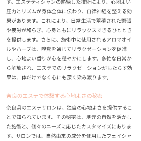
イシャルエステ
す。エステティシャンの熟練した技術により、心地よい
圧力とリズムが身体全体に伝わり、自律神経を整える効
プロフェッショナルによる極上の施術
果があります。これにより、日常生活で蓄積された緊張
エステティシャンの技術力とその秘密
や疲労が和らぎ、心身ともにリラックスできるひととき
奈良エステで感じるプロの技
を提供します。さらに、施術中に使用されるアロマオイ
エステで体験する技の違い
ルやハーブは、嗅覚を通じてリラクゼーションを促進
一流のエステティシャンが提供するサービ
し、心地よい香りが心を穏やかにします。多忙な日常か
ス
ら解放され、エステでのリラクゼーションがもたらす効
フェイシャルエステにおける専門技術の魅
果は、体だけでなく心にも深く染み渡ります。
力
奈良のエステで体験する心地よさの秘密
ストレス社会を生きる現代人に贈るエステの癒
し奈良県編
奈良県のエステサロンは、独自の心地よさを提供するこ
現代人に必要なエステによる癒し
とで知られています。その秘密は、地元の自然を活かし
奈良県のエステサロンが提供するストレス
た施術と、個々のニーズに応じたカスタマイズにありま
ケア
す。サロンでは、自然由来の成分を使用したフェイシャ