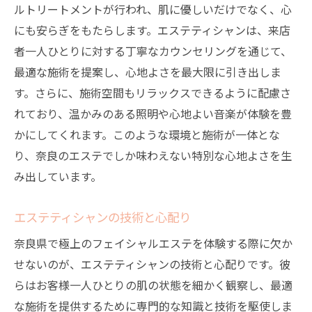
ルトリートメントが行われ、肌に優しいだけでなく、心
エステがもたらす心の安らぎ
にも安らぎをもたらします。エステティシャンは、来店
ストレス解消に役立つフェイシャルエステ
者一人ひとりに対する丁寧なカウンセリングを通じて、
奈良のエステで心を癒す方法
最適な施術を提案し、心地よさを最大限に引き出しま
現代社会でのエステの重要性
す。さらに、施術空間もリラックスできるように配慮さ
奈良県のエステサロンで心と肌にご褒美を贈る
れており、温かみのある照明や心地よい音楽が体験を豊
方法
かにしてくれます。このような環境と施術が一体とな
自分へのご褒美としてのエステ体験
り、奈良のエステでしか味わえない特別な心地よさを生
心と肌にご褒美を贈るフェイシャルエステ
み出しています。
奈良のエステサロンが提供する特別な時間
エステティシャンの技術と心配り
自分を甘やかすためのエステの選び方
奈良県で極上のフェイシャルエステを体験する際に欠か
エステがもたらす心のご褒美
せないのが、エステティシャンの技術と心配りです。彼
奈良県での贅沢なエステ体験の魅力
らはお客様一人ひとりの肌の状態を細かく観察し、最適
な施術を提供するために専門的な知識と技術を駆使しま