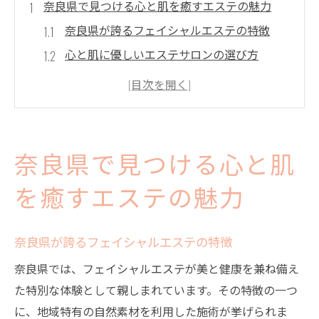
奈良県で見つける心と肌を癒すエステの魅力
奈良県が誇るフェイシャルエステの特徴
心と肌に優しいエステサロンの選び方
エステで得られるリラクゼーションの効果
奈良のエステで体験する心地よさの秘密
エステティシャンの技術と心配り
奈良県のエステで自分へのご褒美
奈良県で見つける心と肌
エステで変わる自分！奈良県での新たなフェイ
シャル体験
を癒すエステの魅力
フェイシャルエステで肌が変わる瞬間
奈良県が誇るフェイシャルエステの特徴
奈良県のエステサロンが提供する個別施術
奈良県では、フェイシャルエステが美と健康を兼ね備え
エステ体験で心に変化をもたらす方法
た特別な体験として親しまれています。その特徴の一つ
エステで得る自信と美しさの秘密
に、地域特有の自然素材を利用した施術が挙げられま
肌に優しいフェイシャルケアの魅力