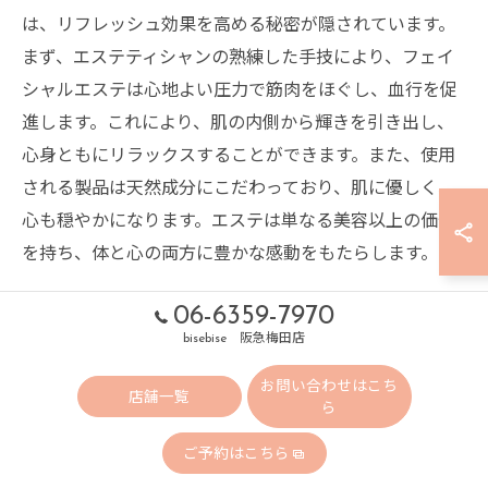
は、リフレッシュ効果を高める秘密が隠されています。
まず、エステティシャンの熟練した手技により、フェイ
シャルエステは心地よい圧力で筋肉をほぐし、血行を促
進します。これにより、肌の内側から輝きを引き出し、
心身ともにリラックスすることができます。また、使用
される製品は天然成分にこだわっており、肌に優しく、
心も穏やかになります。エステは単なる美容以上の価値
を持ち、体と心の両方に豊かな感動をもたらします。
06-6359-7970
bisebise 阪急梅田店
エステティシャンのプロ
お問い合わせはこち
店舗一覧
技が光る奈良県のフェイ
ら
ご予約はこちら
シャルエステ