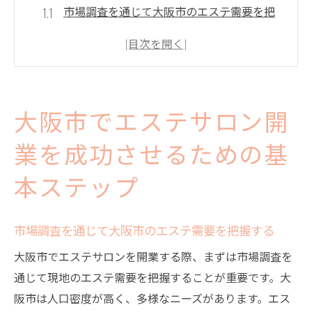
市場調査を通じて大阪市のエステ需要を把
握する
ビジネスプランの作成と資金調達の戦略
エステサロンのブランドコンセプトを明確
化する
大阪市でエステサロン開
スタッフの採用とトレーニング計画の立案
開業前のマーケティング戦略とプロモーシ
業を成功させるための基
ョンの準備
本ステップ
開業後の顧客フィードバックを活用した改
善策
市場調査を通じて大阪市のエステ需要を把握する
エステ業界の現状を把握し大阪市での開業を狙
大阪市でエステサロンを開業する際、まずは市場調査を
う理由
通じて現地のエステ需要を把握することが重要です。大
大阪市のエステ業界のトレンドと成長予測
阪市は人口密度が高く、多様なニーズがあります。エス
地域特性に基づく顧客層の分析