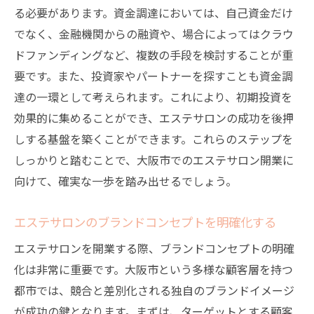
度向上
る必要があります。資金調達においては、自己資金だけ
顧客ロイヤルティを高めるためのプログラ
でなく、金融機関からの融資や、場合によってはクラウ
ムの構築
ドファンディングなど、複数の手段を検討することが重
大阪市でのエステサロン開業に最適な立地条件
要です。また、投資家やパートナーを探すことも資金調
とは
達の一環として考えられます。これにより、初期投資を
交通の利便性が高いエリアの選定
効果的に集めることができ、エステサロンの成功を後押
しする基盤を築くことができます。これらのステップを
周辺環境と競合店の立地関係の分析
しっかりと踏むことで、大阪市でのエステサロン開業に
ターゲット顧客の居住地との接近性
向けて、確実な一歩を踏み出せるでしょう。
店舗規模と設備に応じた立地選び
賃料と運営コストのバランスを考慮した選
エステサロンのブランドコンセプトを明確化する
択
エステサロンを開業する際、ブランドコンセプトの明確
地域のコミュニティとの連携を見据えた立
化は非常に重要です。大阪市という多様な顧客層を持つ
地戦略
都市では、競合と差別化される独自のブランドイメージ
エステサロン開業に必要な手続きと大阪市での
が成功の鍵となります。まずは、ターゲットとする顧客