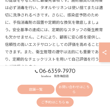
は必ず消毒を行い、タオルやリネンは使い捨てまたは適
切に洗浄されるべきです。さらに、感染症予防のため
に、手指消毒剤の設置や定期的な換気を徹底しましょ
う。安全基準の達成には、定期的なスタッフの衛生教育
も欠かせません。これにより、顧客に安心感を提供し、
信頼性の高いエステサロンとしての評価を高めることが
できます。また、衛生管理の遵守は法的にも重要であ
り、定期的なチェックリストを用いて自己評価を行うこ
とが推奨されます。
06-6359-7970
bisebise 阪急梅田店
保険の加入とリスクマネジメント
お問い合わせはこち
店舗一覧
エステサロンを開業する際、保険の加入は重要なステッ
ら
プです。特に、施術中の事故やトラブルに備えるため
ご予約はこちら
に、賠償責任保険への加入が推奨されます。この保険