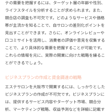
テの需要を把握するには、ターゲット層の年齢や性別、
競争相手の強みと弱みの評価
ライフスタイルを分析することが求められます。また、
大阪市でのエステサロン成功事例の紹介
競合店の調査も不可欠です。どのようなサービスや価格
エステ業界における新技術の導入の重要性
帯が主流かを知ることで、自サロンの差別化ポイントを
大阪市ならではの特色を活かした開業戦略
見出すことができます。さらに、オンラインレビューや
口コミサイトを活用し、消費者の評価や意見を収集する
競合との差別化で大阪市のエステサロン市場で
ことで、より具体的な需要を把握することが可能です。
存在感を示す方法
これらの情報を元に、実際の開業に向けた戦略を練るこ
差別化を図るためのユニークなサービスの
とができるでしょう。
提供
オリジナルメニューの開発と実施
ビジネスプランの作成と資金調達の戦略
顧客体験を重視したサービスの工夫
エステサロンを大阪市で開業するには、しっかりとした
エステティシャンのスキルアップと個別対
ビジネスプランの作成が不可欠です。ビジネスプランに
応の強化
は、提供するサービス内容やターゲット市場、競合分
ローカルマーケティングの活用による認知
析、マーケティング戦略、収益予測などを詳細に記載す