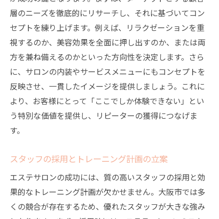
具体的な流れ
層のニーズを徹底的にリサーチし、それに基づいてコン
開業に必要な許認可の取得手順
セプトを練り上げます。例えば、リラクゼーションを重
法人登記と税務関連の手続き
視するのか、美容効果を全面に押し出すのか、または両
スタッフの雇用と労働契約に関する法令遵
方を兼ね備えるのかといった方向性を決定します。さら
守
に、サロンの内装やサービスメニューにもコンセプトを
反映させ、一貫したイメージを提供しましょう。これに
施設の衛生管理と安全基準の達成
より、お客様にとって「ここでしか体験できない」とい
保険の加入とリスクマネジメント
う特別な価値を提供し、リピーターの獲得につなげま
開業後の行政との連携体制の構築
す。
大阪市の顧客ニーズに応えるエステサービス戦
略
スタッフの採用とトレーニング計画の立案
顧客の美容健康ニーズに基づくメニューの
エステサロンの成功には、質の高いスタッフの採用と効
開発
果的なトレーニング計画が欠かせません。大阪市では多
パーソナライズされた施術プランの提案
くの競合が存在するため、優れたスタッフが大きな強み
最新トレンドを取り入れたサービスの提供