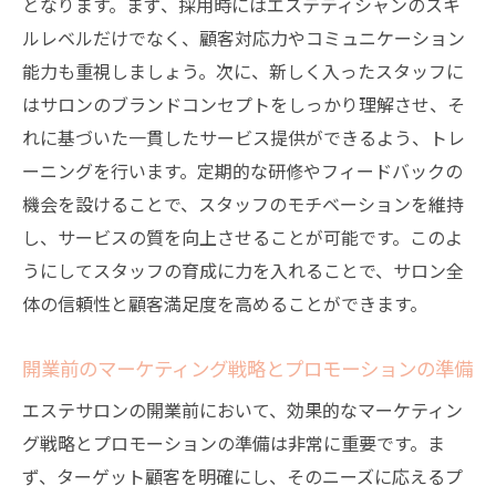
となります。まず、採用時にはエステティシャンのスキ
顧客の声を活かしたサービス改善の実施
ルレベルだけでなく、顧客対応力やコミュニケーション
ターゲット層別マーケティング施策
能力も重視しましょう。次に、新しく入ったスタッフに
はサロンのブランドコンセプトをしっかり理解させ、そ
顧客満足度を向上させるための質の高い接
れに基づいた一貫したサービス提供ができるよう、トレ
客
ーニングを行います。定期的な研修やフィードバックの
エステサロンの開業前に抱える不安を解消する
機会を設けることで、スタッフのモチベーションを維持
ためのヒント
し、サービスの質を向上させることが可能です。このよ
成功事例から学ぶエステサロン開業の心構
うにしてスタッフの育成に力を入れることで、サロン全
え
体の信頼性と顧客満足度を高めることができます。
リスクマネジメントとトラブルシューティ
ングの準備
開業前のマーケティング戦略とプロモーションの準備
資金計画と経営シミュレーションの重要性
エステサロンの開業前において、効果的なマーケティン
業界の専門家からのアドバイスを求める
グ戦略とプロモーションの準備は非常に重要です。ま
開業前のトレーニングとスキルアップの推
ず、ターゲット顧客を明確にし、そのニーズに応えるプ
奨