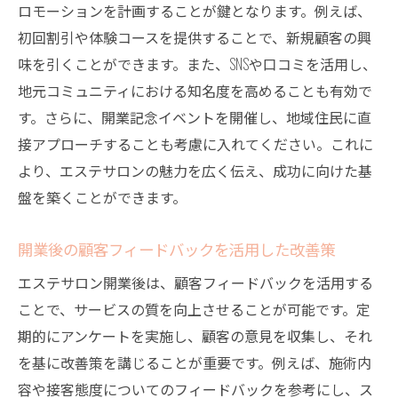
ロモーションを計画することが鍵となります。例えば、
メンタルヘルスを保つためのセルフケア
初回割引や体験コースを提供することで、新規顧客の興
信頼できる情報を基に準備する大阪市でのエス
味を引くことができます。また、SNSや口コミを活用し、
テサロン開業ガイド
地元コミュニティにおける知名度を高めることも有効で
す。さらに、開業記念イベントを開催し、地域住民に直
エステサロン開業に役立つ情報源の活用法
接アプローチすることも考慮に入れてください。これに
専門家によるセミナーや講座の受講
より、エステサロンの魅力を広く伝え、成功に向けた基
同業者とのネットワーク作りと情報共有
盤を築くことができます。
最新の業界動向を把握するためのリサーチ
サロン運営に関する法規制と業界ルールの
開業後の顧客フィードバックを活用した改善策
確認
エステサロン開業後は、顧客フィードバックを活用する
成功に向けたビジョンと目標設定の明確化
ことで、サービスの質を向上させることが可能です。定
期的にアンケートを実施し、顧客の意見を収集し、それ
を基に改善策を講じることが重要です。例えば、施術内
容や接客態度についてのフィードバックを参考にし、ス