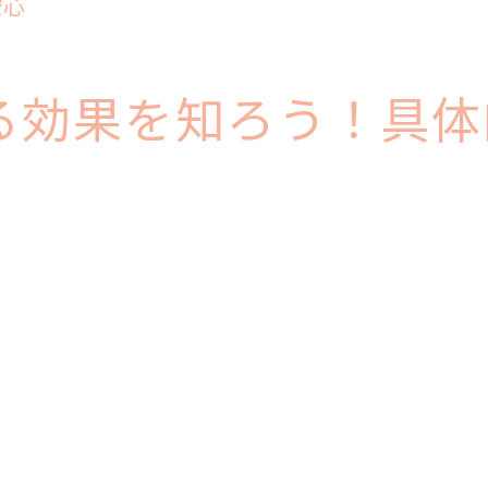
安心
プロのエステティシャンが提供する特別な時間
オーダーメイド施術の魅力
自宅では得られない贅沢なケア
る効果を知ろう！具体
エステサロンでの非日常体験
技術と知識が光る施術内容
特別な日の前に訪れたいエステ
エステで至福のひとときを！施術後の変化を実感
施術後に感じる肌の変化
エステ後のリラックス効果を持続させる方法
体感する心の軽やかさ
エステがもたらす自信と幸福感
エステ後の生活に取り入れたい新習慣
施術を受けた後の効果を最大化する方法