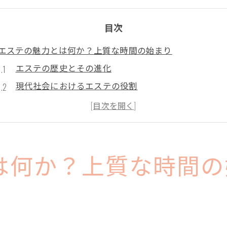
目次
エステの魅力とは何か？上質な時間の始まり
エステの歴史とその進化
現代社会におけるエステの役割
エステがもたらす心の癒し
エステで得られる美の効果
プロの技術が生む安心感
上質な時間を提供するためのエステ選び
は何か？上質な時間の
エステティシャンが提供する極上のリラクゼーション
エステティシャンの専門技術とは
リラクゼーション効果を高める施術