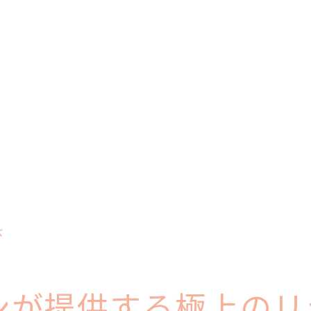
施術前のカウンセリングの重要性
個々のニーズに応える施術プラン
五感を満たすエステ空間の演出
エステティシャンとの信頼関係が生む安心
エステで得られる効果を知ろう！具体的な施術の流れ
フェイシャルケアの流れと効果
ボディトリートメントのプロセス
アンチエイジング施術の新常識
エステで体感する心身の変化
施術後に期待できる持続効果
び
エステ中のリラックス法とその効果
失敗しないエステサロンの選び方とその重要性
口コミやレビューの活用法