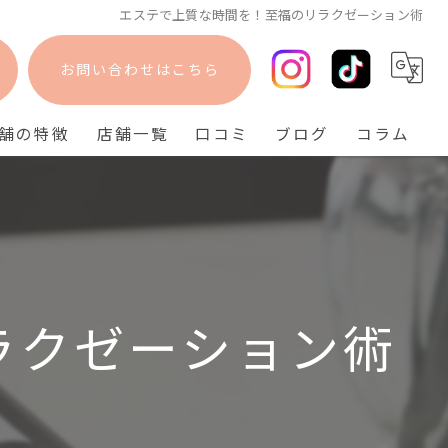
エステで上質な時間を！至福のリラクゼーション術
お問い合わせはこちら
舗の特徴
店舗一覧
口コミ
ブログ
コラム
フェイシャル
bisebise 阪急梅田店
脱毛
bisebise 天王寺店
毛穴
bisebise 神戸三宮店
ニキビ
ラクゼーション術
背中ニキビ