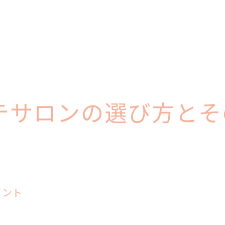
エステの選択で生活の質を向上させる秘訣
エステを生活の一部にするメリット
時間を有効活用するエステ通いのコツ
ライフスタイルに合わせたエステの選び方
エステがもたらすライフスタイルの変化
エステで得た美と健康を持続する方法
テサロンの選び方とそ
長期的に見るエステの投資価値
イント