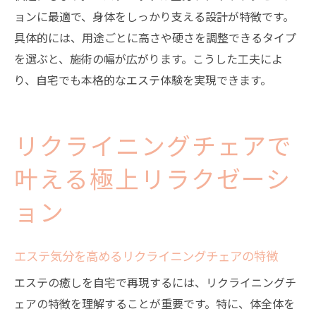
ョンに最適で、身体をしっかり支える設計が特徴です。
マッサージチェアとエステチェアの購入時
具体的には、用途ごとに高さや硬さを調整できるタイプ
注意点
を選ぶと、施術の幅が広がります。こうした工夫によ
エステの癒しを活かすチェア選びのコツ
り、自宅でも本格的なエステ体験を実現できます。
最適な使用時間で健康を守るマッサージチェア
活用術
エステ推奨のマッサージチェア使用時間と
リクライニングチェアで
は
叶える極上リラクゼーシ
マッサージチェアは体にいい？効果的な使
い方
ョン
エステ気分を保つための理想的な利用頻度
マッサージチェアの健康リスクを減らすコ
エステ気分を高めるリクライニングチェアの特徴
ツ
エステの癒しを自宅で再現するには、リクライニングチ
エステチェアを適切に使うための時間管理
ェアの特徴を理解することが重要です。特に、体全体を