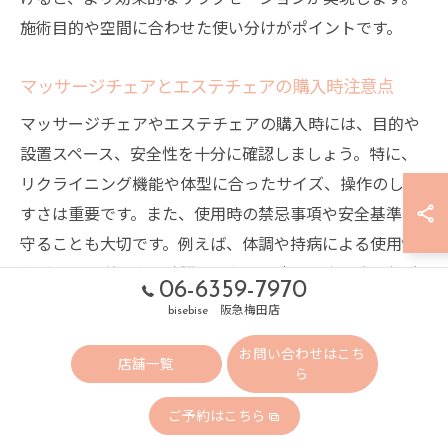
施術目的や空間に合わせた使い分けがポイントです。
マッサージチェアとエステチェアの購入時注意点
マッサージチェアやエステチェアの購入時には、目的や
設置スペース、安全性を十分に確認しましょう。特に、
リクライニング機能や体型に合ったサイズ、操作のしや
すさは重要です。また、使用時の禁忌事項や安全基準を
守ることも大切です。例えば、体調や持病による使用制
限がないか説明書で確認し、必要に応じて専門家に相談
06-6359-7970
することが安心です。長期的な使用を見越して、メンテ
bisebise 阪急梅田店
ナンスのしやすさもチェックしましょう。
お問い合わせはこち
店舗一覧
ら
エステの癒しを活かすチェア選びのコツ
ご予約はこちら
エステの癒しを最大限に活かすには、体の負担を軽減で