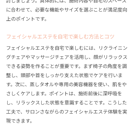
討しましょう。具体的には、施術内容や自宅のスペース
び方
に合わせて、必要な機能やサイズを選ぶことが満足度向
フェイシャルエステ用椅子とスツールの比
上のポイントです。
較ポイント
エステベッドとリクライニングチェアの特
フェイシャルエステを自宅で楽しむ方法とコツ
徴解説
フェイシャルエステを自宅で楽しむには、リクライニン
快適なエステ体験を支える椅子の機能性と
グチェアやマッサージチェアを活用し、顔がリラックス
は
できる姿勢を作ることが重要です。まず椅子の角度を調
エステ用折りたたみ椅子の利便性と注意点
整し、頭部や首をしっかり支えた状態でケアを行いま
中古エステチェア選びで失敗しないコツ
す。次に、蒸しタオルや専用の美容機器を使い、肌をや
体調に合わせたマッサージチェアの使い方
さしくケアします。ポイントは、施術前後に深呼吸を
し、リラックスした状態を意識することです。こうした
エステの視点で考える体調別チェア利用法
工夫で、サロンさながらのフェイシャルエステ体験を実
マッサージチェアの禁忌事項と体調管理の
現できます。
工夫
高齢者や女性に優しいエステ用チェアの選