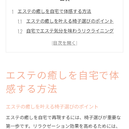
エステの癒しを自宅で体感する方法
エステの癒しを叶える椅子選びのポイント
自宅でエステ気分を味わうリクライニング
チェア活用法
エステチェアと折りたたみ椅子の違いと選
び方
フェイシャルエステを自宅で楽しむ方法と
エステの癒しを自宅で体
コツ
エステ用リクライニングチェアの快適な使
感する方法
い方
エステ体験を深めるスツールやベッドの活
エステの癒しを叶える椅子選びのポイント
用術
エステの癒しを自宅で再現するには、椅子選びが重要な
リクライニングチェアで叶える極上リラクゼー
第一歩です。リラクゼーション効果を高めるためには、