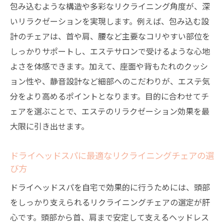
長時間利用時の注意点と安全対策
包み込むような構造や多彩なリクライニング角度が、深
安心して使うためのエステ向け椅子選びガイド
いリラクゼーションを実現します。例えば、包み込む設
エステ用マッサージチェアの安全性を見極
計のチェアは、首や肩、腰など主要なコリやすい部位を
める
しっかりサポートし、エステサロンで受けるような心地
よさを体感できます。加えて、座面や背もたれのクッシ
自宅エステで重要な椅子選びの基準
ョン性や、静音設計など細部へのこだわりが、エステ気
安全に配慮したエステチェアの機能を解説
分をより高めるポイントとなります。目的に合わせてチ
エステチェア選びで失敗しないためのチェ
ェアを選ぶことで、エステのリラクゼーション効果を最
ックポイント
大限に引き出せます。
高級エステベッドとチェアの特徴と選び方
初めてのエステチェア購入時に気をつけた
ドライヘッドスパに最適なリクライニングチェアの選
いこと
び方
ドライヘッドスパを自宅で効果的に行うためには、頭部
をしっかり支えられるリクライニングチェアの選定が肝
心です。頭部から首、肩まで安定して支えるヘッドレス