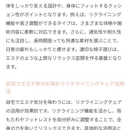
ション
体をしっかり支える設計や、身体にフィットするクッシ
エステ気分を高めるリクライニングチェア
ョン性がポイントとなります。例えば、リクライニング
の特徴
機能や高さ調整ができるタイプは、さまざまな体格や施
ドライヘッドスパに最適なリクライニング
術内容に柔軟に対応できます。さらに、通気性や耐久性
チェアの選び方
にも注目し、長時間座っても快適な素材を選ぶことで、
日常の疲れもしっかりと癒せます。適切な椅子選びは、
エステ用リクライニングチェア施術時のポ
エステのような上質なリラックス空間を作る基盤となり
イント
ます。
リクライニングチェアで感じるエステ級の
癒し体験
自宅でエステ気分を味わうリクライニングチェア活用
エステチェアとリクライニングチェアの使
法
い分け方
自宅でエステ気分を味わうには、リクライニングチェア
極上のリラクゼーションを叶えるエステ椅
の活用が効果的です。リクライニング機能を活かし、背
子の魅力
もたれやフットレストを自分好みに調整することで、全
マッサージチェア活用時の注意点と安全性
身の力を抜いてリラックスできます。具体的な活用法と