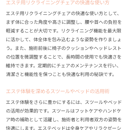
エステ用リクライニングチェアの快適な使い方
び方
エステ用リクライニングチェアの快適な使い方として、
疲労度に応じたマッサージチェアの活用ポ
まず体に合った角度や高さに調整し、腰や首への負担を
イント
軽減することが大切です。リクライニング機能を最大限
体にやさしいエステチェア利用時のアドバ
に活かして、体全体を包み込むような姿勢を作りましょ
イス
う。また、施術前後に椅子のクッションやヘッドレスト
エステとマッサージチェア併用時の注意点
の位置を微調整することで、長時間の使用でも快適さを
エステチェアとマッサージチェアの違いを徹底
維持できます。定期的にチェアのメンテナンスを行い、
解説
清潔さと機能性を保つことも快適な利用の秘訣です。
エステチェアとマッサージチェアの特徴比
較
エステ体験を深めるスツールやベッドの活用術
リクライニングチェアがもたらすエステ効
エステ体験をさらに豊かにするには、スツールやベッド
果
の活用が効果的です。スツールはフットケアやハンドケ
施術用チェアと家庭用チェアの違いを知る
ア時の補助として活躍し、施術者と利用者双方の姿勢を
快適にします。エステベッドは全身ケアやリラクゼーシ
エステベッドとチェアの使い分けポイント