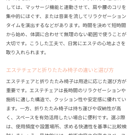
エステで学ぶマッサージチェアの安全な使
しては、マッサージ機能と連動させて、肩や腰のコリを
い方
集中的にほぐす、または音楽を流してリラクゼーション
マッサージチェアの禁忌と体調管理の重要
タイムを演出するなどがあります。時間を決めて短時間
性
から始め、体調に合わせて無理のない範囲で使うことが
エステ気分を損なわないための利用時注意
大切です。こうした工夫で、日常にエステの心地よさを
点
取り入れられます。
体への負担を抑えるマッサージチェアの活
エステチェアと折りたたみ椅子の違いと選び方
用術
エステチェア利用時に知っておきたいトラ
エステチェアと折りたたみ椅子は用途に応じた選び方が
ブル事例
重要です。エステチェアは長時間のリラクゼーションや
施術に適した構造で、クッション性や安定感に優れてい
安全にエステを楽しむための椅子の選択基
ます。一方、折りたたみ椅子は持ち運びや収納性が高
準
く、スペースを有効活用したい場合に便利です。選ぶ際
自宅エステを楽しむための椅子選びの秘訣
は、使用頻度や設置場所、求める快適性を基準に比較検
エステに適したリクライニングチェアの選