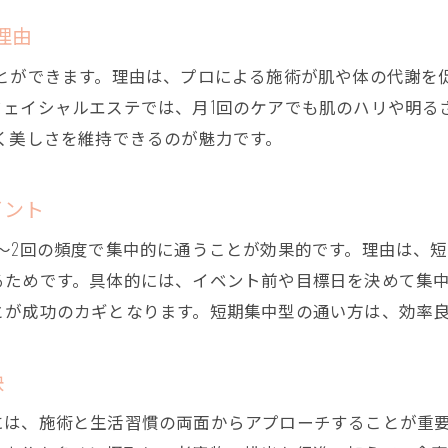
体験談から学ぶエステはしごの活用術
理由
1ヶ月集中でエステの変化を感じる方法
ことができます。理由は、プロによる施術が肌や体の代謝を
エステ1ヶ月集中で変化を感じるためのポイント
フェイシャルエステでは、月1回のケアでも肌のハリや明る
1ヶ月で5キロ痩せるエステの現実と対策
く美しさを維持できるのが魅力です。
エステ1ヶ月通い放題プランで得られる効果
短期間で理想美を目指す集中エステの通い方
イント
エステ1ヶ月効果を最大化するための秘訣
～2回の頻度で集中的に通うことが効果的です。理由は、
短期間で効果を実感した成功体験を紹介
るためです。具体的には、イベント前や目標日を決めて集
とが成功のカギとなります。短期集中型の通い方は、効率
訣
には、施術と生活習慣の両面からアプローチすることが重