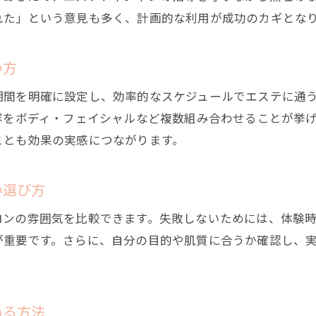
短期集中エステで最大効果を得る体験法
れた」という意見も多く、計画的な利用が成功のカギとな
痩身エステ体験をはしごするメリットとコツ
エステ通い放題プランの賢い使い方
い方
都度払いエステを活用した効率的な美ボディ作り
期間を明確に設定し、効率的なスケジュールでエステに通
エステで短期間に変化を感じる体験談を紹介
容をボディ・フェイシャルなど複数組み合わせることが挙
1ヶ月集中エステの体験から学ぶ効率的な方法
ことも効果の実感につながります。
エステとジム併用で目指す理想の体型
エステとジムの併用で短期ボディメイク成功術
い選び方
痩身エステとジムどちらが短期効果に優れるか
ロンの雰囲気を比較できます。失敗しないためには、体験
ジムとエステを組み合わせた理想的なプラン
が重要です。さらに、自分の目的や肌質に合うか確認し、
短期集中で理想の体型を作るエステの役割
エステと運動を併用した変化の実感ポイント
エステとジムの違いを活かした短期目標達成法
める方法