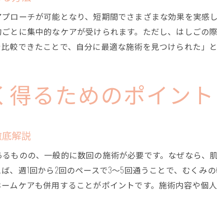
都度払いエステで賢く短期ボディメイク
アプローチが可能となり、短期間でさまざまな効果を実感し
都度払いエステのメリットと短期活用術
的ごとに集中的なケアが受けられます。ただし、はしごの
短期間で変化を実感できる都度払いエステの選び
を比較できたことで、自分に最適な施術を見つけられた」
痩身エステ都度払いで柔軟にボディメイク
都度払いエステと通い放題の違いを徹底比較
エステ初回だけ行く際の都度払い活用法
く得るためのポイント
短期目標に合った都度払いエステの賢い選択
初回体験やはしごで得られる短期効果の秘訣
徹底解説
エステ初回体験で短期効果を最大限引き出す方法
あるものの、一般的に数回の施術が必要です。なぜなら、
痩身エステ体験のはしごで効果を実感するコツ
ば、週1回から2回のペースで3〜5回通うことで、むくみ
体験はしごでエステ選びに失敗しないポイント
ホームケアも併用することがポイントです。施術内容や個
エステ初回だけ行くメリットと短期的効果検証
1ヶ月集中エステ体験で結果を出すコツ