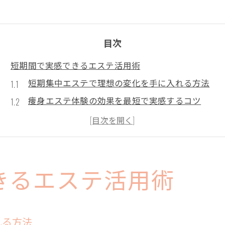
目次
短期間で実感できるエステ活用術
短期集中エステで理想の変化を手に入れる方法
痩身エステ体験の効果を最短で実感するコツ
エステ1ヶ月通い放題のメリットと注意点
短期間で美しさを引き出すエステの通い方
エステ初回だけ行く活用術と失敗しない選び方
エステはしごで短期効果を最大限に高める方法
きるエステ活用術
エステ効果を早く得るためのポイント
エステは何回で効果を実感できるのか徹底解説
れる方法
エステは月に1回でも変化を感じられる理由