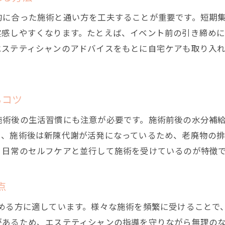
短期間でエステ効果を高める頻度とポイント
に合った施術と通い方を工夫することが重要です。短期集
実感しやすくなります。たとえば、イベント前の引き締め
痩身エステ短期集中で理想へ近づく秘訣
エステティシャンのアドバイスをもとに自宅ケアも取り入
1ヶ月で5キロ痩せるエステの現実的な目標
短期集中エステで効果を早く感じるための習慣
短期集中で変化を感じるエステの選び方
るコツ
短期集中に最適な痩身エステの選び方ポイント
施術後の生活習慣にも注意が必要です。施術前後の水分補
都度払いエステで柔軟に短期目標を達成する
に、施術後は新陳代謝が活発になっているため、老廃物の
エステ初回体験をはしごする際の注意点
、日常のセルフケアと並行して施術を受けているのが特徴
体験はしごで理想のエステに出会うコツを解説
短期間で満足できるエステの見極め方
点
エステ1ヶ月効果を見逃さない選び方と比較術
求める方に適しています。様々な施術を頻繁に受けることで
効率良く美しさを引き出すエステ体験法
があるため、エステティシャンの指導を守りながら無理の