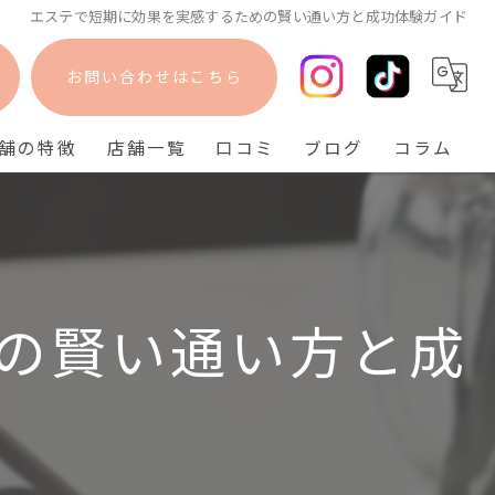
エステで短期に効果を実感するための賢い通い方と成功体験ガイド
お問い合わせはこちら
舗の特徴
店舗一覧
口コミ
ブログ
コラム
フェイシャル
bisebise 阪急梅田店
脱毛
bisebise 天王寺店
毛穴
bisebise 神戸三宮店
の賢い通い方と成
ニキビ
背中ニキビ