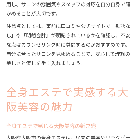
用し、サロンの雰囲気やスタッフの対応を自分自身で確
かめることが大切です。
注意点としては、事前に口コミや公式サイトで「勧誘な
し」や「明朗会計」が明記されているかを確認し、不安
な点はカウンセリング時に質問するのがおすすめです。
自分に合ったサロンを見極めることで、安心して理想の
美しさと癒しを手に入れましょう。
全身エステで実感する大
阪美容の魅力
全身エステで感じる大阪美容の新常識
大阪府大阪市の全身エステは、従来の美容やリラクゼー