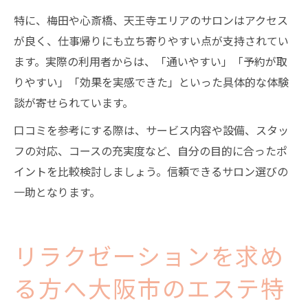
特に、梅田や心斎橋、天王寺エリアのサロンはアクセス
が良く、仕事帰りにも立ち寄りやすい点が支持されてい
ます。実際の利用者からは、「通いやすい」「予約が取
りやすい」「効果を実感できた」といった具体的な体験
談が寄せられています。
口コミを参考にする際は、サービス内容や設備、スタッ
フの対応、コースの充実度など、自分の目的に合ったポ
イントを比較検討しましょう。信頼できるサロン選びの
一助となります。
リラクゼーションを求め
る方へ大阪市のエステ特