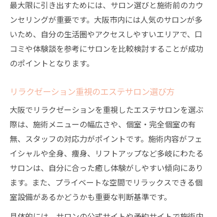
最大限に引き出すためには、サロン選びと施術前のカウ
ンセリングが重要です。大阪市内には人気のサロンが多
いため、自分の生活圏やアクセスしやすいエリアで、口
コミや体験談を参考にサロンを比較検討することが成功
のポイントとなります。
リラクゼーション重視のエステサロン選び方
大阪でリラクゼーションを重視したエステサロンを選ぶ
際は、施術メニューの幅広さや、個室・完全個室の有
無、スタッフの対応力がポイントです。施術内容がフェ
イシャルや全身、痩身、リフトアップなど多岐にわたる
サロンは、自分に合った癒し体験がしやすい傾向にあり
ます。また、プライベートな空間でリラックスできる個
室設備があるかどうかも重要な判断基準です。
具体的には、サロンの公式サイトや予約サイトで施術内