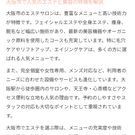
大阪市で人気のエステと美容の特徴を解説
大阪市のエステサロンは、豊富なメニューと高い技術力
が特徴です。フェイシャルエステや全身エステ、痩身、
脱毛など幅広い施術があり、最新の美容機器やオーガニ
ック原料を使用したコースも充実しています。特に毛穴
ケアやリフトアップ、エイジングケアは、多くの方に選
ばれる人気メニューです。
また、完全個室や女性専用、メンズ対応など、利用者の
ニーズに合わせた設備やサービスも進化しています。大
阪駅から徒歩圏内のサロンや、天王寺・心斎橋などアク
セス便利な立地も人気の理由です。予約のしやすさやス
タッフの対応も大切なポイントとして重視されていま
す。
大阪市でエステを選ぶ際は、メニューの充実度や技術