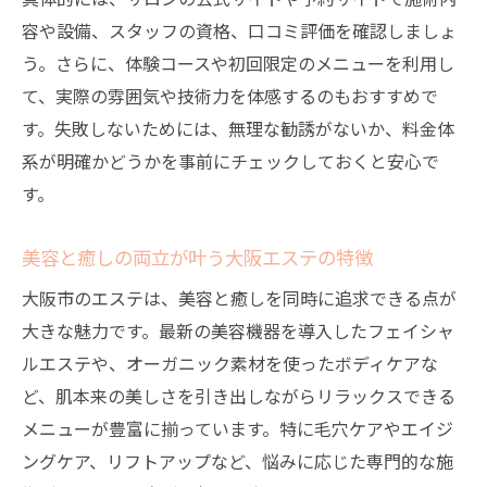
容や設備、スタッフの資格、口コミ評価を確認しましょ
う。さらに、体験コースや初回限定のメニューを利用し
て、実際の雰囲気や技術力を体感するのもおすすめで
す。失敗しないためには、無理な勧誘がないか、料金体
系が明確かどうかを事前にチェックしておくと安心で
す。
美容と癒しの両立が叶う大阪エステの特徴
大阪市のエステは、美容と癒しを同時に追求できる点が
大きな魅力です。最新の美容機器を導入したフェイシャ
ルエステや、オーガニック素材を使ったボディケアな
ど、肌本来の美しさを引き出しながらリラックスできる
メニューが豊富に揃っています。特に毛穴ケアやエイジ
ングケア、リフトアップなど、悩みに応じた専門的な施