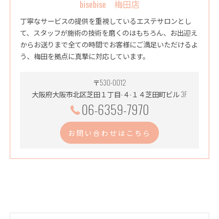
bisebise 梅田店
丁寧なサービスの提供を重視しているエステサロンとし
て、スタッフが施術の技術を磨くのはもちろん、お出迎え
からお送りまで全ての時間でお客様にご満足いただけるよ
う、梅田を拠点に真摯に対応しています。
〒530-0012
大阪府大阪市北区芝田１丁目-４-１４芝田町ビル 3F
06-6359-7970
お問い合わせはこちら