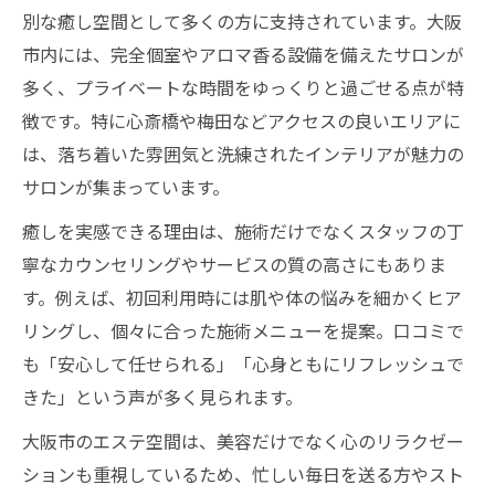
別な癒し空間として多くの方に支持されています。大阪
エステ利用者の声で選ぶおすすめサロン
市内には、完全個室やアロマ香る設備を備えたサロンが
勧誘なしで安心のフェイシャルエステ体験
多く、プライベートな時間をゆっくりと過ごせる点が特
全身エステで実感する大阪美容の魅力
徴です。特に心斎橋や梅田などアクセスの良いエリアに
全身エステで感じる大阪美容の新常識
は、落ち着いた雰囲気と洗練されたインテリアが魅力の
エステで叶うボディケアとリラクゼーショ
サロンが集まっています。
ン
癒しを実感できる理由は、施術だけでなくスタッフの丁
大阪の全身エステが人気な理由とは
寧なカウンセリングやサービスの質の高さにもありま
全身エステのメリットと効果的な選び方
す。例えば、初回利用時には肌や体の悩みを細かくヒア
口コミで評判の大阪全身エステサロン紹介
リングし、個々に合った施術メニューを提案。口コミで
リラクゼーションを求める方へ大阪市のエステ
も「安心して任せられる」「心身ともにリフレッシュで
特集
きた」という声が多く見られます。
エステで心身を癒す大阪のリラクゼーショ
大阪市のエステ空間は、美容だけでなく心のリラクゼー
ン術
ションも重視しているため、忙しい毎日を送る方やスト