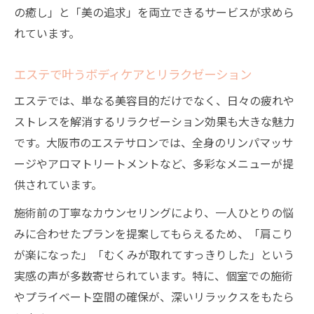
の癒し」と「美の追求」を両立できるサービスが求めら
れています。
エステで叶うボディケアとリラクゼーション
エステでは、単なる美容目的だけでなく、日々の疲れや
ストレスを解消するリラクゼーション効果も大きな魅力
です。大阪市のエステサロンでは、全身のリンパマッサ
ージやアロマトリートメントなど、多彩なメニューが提
供されています。
施術前の丁寧なカウンセリングにより、一人ひとりの悩
みに合わせたプランを提案してもらえるため、「肩こり
が楽になった」「むくみが取れてすっきりした」という
実感の声が多数寄せられています。特に、個室での施術
やプライベート空間の確保が、深いリラックスをもたら