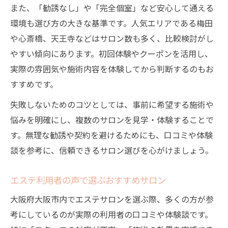
また、「勧誘なし」や「完全個室」など安心して通える
環境も選び方の大きな基準です。人気エリアである梅田
や心斎橋、天王寺などはサロン数も多く、比較検討がし
やすい傾向にあります。初回体験やクーポンを活用し、
実際の雰囲気や施術内容を体験してから判断するのもお
すすめです。
失敗しないためのコツとしては、事前に希望する施術や
悩みを明確にし、複数のサロンを見学・体験することで
す。無理な勧誘や契約を避けるためにも、口コミや体験
談を参考に、信頼できるサロン選びを心がけましょう。
エステ利用者の声で選ぶおすすめサロン
大阪府大阪市内でエステサロンを選ぶ際、多くの方が参
考にしているのが実際の利用者の口コミや体験談です。