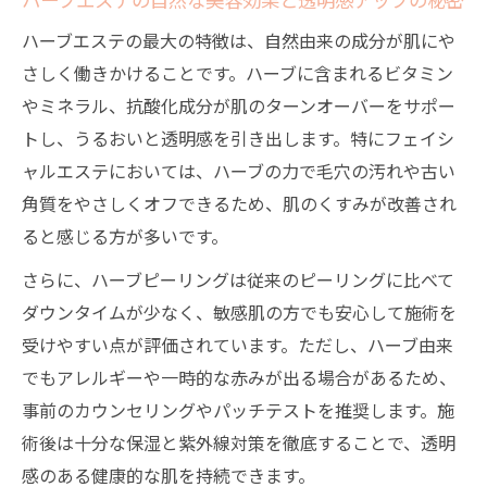
ハーブエステで敏感肌が得られるやさしい
ハーブエステの最大の特徴は、自然由来の成分が肌にや
ケアとは
さしく働きかけることです。ハーブに含まれるビタミン
エステでハーブを選ぶ際の安全性と注意点
やミネラル、抗酸化成分が肌のターンオーバーをサポー
について
トし、うるおいと透明感を引き出します。特にフェイシ
敏感肌向けエステで人気のハーブトリート
ャルエステにおいては、ハーブの力で毛穴の汚れや古い
メント事例
角質をやさしくオフできるため、肌のくすみが改善され
ハーブピーリングのメリットと注意点を解説
ると感じる方が多いです。
エステで体験するハーブピーリングの主な
さらに、ハーブピーリングは従来のピーリングに比べて
メリット
ダウンタイムが少なく、敏感肌の方でも安心して施術を
ハーブピーリング施術時に気を付けたい注
受けやすい点が評価されています。ただし、ハーブ由来
意点を紹介
でもアレルギーや一時的な赤みが出る場合があるため、
エステでのハーブピーリングが支持される
事前のカウンセリングやパッチテストを推奨します。施
理由
術後は十分な保湿と紫外線対策を徹底することで、透明
ハーブピーリングの副作用リスクとエステ
感のある健康的な肌を持続できます。