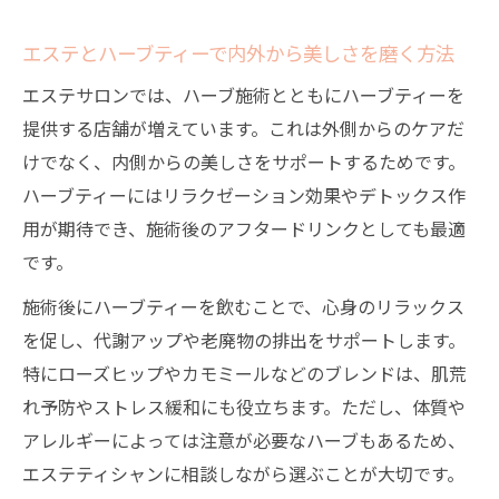
での対策
エステとハーブティーで内外から美しさを磨く方法
エステで学ぶハーブピーリングの正しい知
識と選び方
エステサロンでは、ハーブ施術とともにハーブティーを
エステ後のアフターケアで美肌を保つ秘訣
提供する店舗が増えています。これは外側からのケアだ
エステ後の肌を守るハーブアフターケアの
けでなく、内側からの美しさをサポートするためです。
基本
ハーブティーにはリラクゼーション効果やデトックス作
用が期待でき、施術後のアフタードリンクとしても最適
ハーブ施術後におすすめのエステアフター
です。
ドリンク情報
エステハーブ施術後の自宅ケアで美肌を持
施術後にハーブティーを飲むことで、心身のリラックス
続するコツ
を促し、代謝アップや老廃物の排出をサポートします。
特にローズヒップやカモミールなどのブレンドは、肌荒
エステで勧められるハーブティーのアフタ
れ予防やストレス緩和にも役立ちます。ただし、体質や
ーケア効果
アレルギーによっては注意が必要なハーブもあるため、
エステ終了後の美肌維持に役立つハーブの
エステティシャンに相談しながら選ぶことが大切です。
活用術