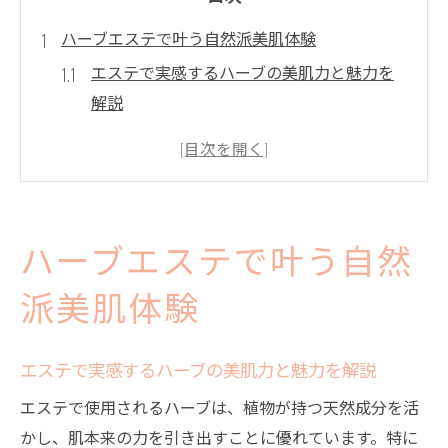
ハーブエステで叶う自然派美肌体験
エステで実感するハーブの美肌力と魅力を
解説
ハーブエステの自然な美容効果と透明感ア
ップの秘密
エステとハーブティーで内外から美しさを
磨く方法
ハーブエステで叶う自然
ハーブのやさしさがエステで実感できる理
由とは
派美肌体験
エステサロンのハーブ施術で得られる健康
的な肌とは
エステで実感するハーブの美肌力と魅力を解説
エステを通じたハーブ施術の効果とは
エステで使用されるハーブは、植物が持つ天然成分を活
エステで受けるハーブ施術の主要な美肌効
かし、肌本来の力を引き出すことに優れています。特に