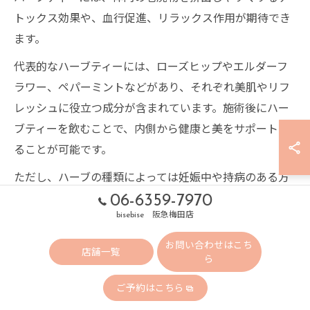
トックス効果や、血行促進、リラックス作用が期待でき
ます。
代表的なハーブティーには、ローズヒップやエルダーフ
ラワー、ペパーミントなどがあり、それぞれ美肌やリフ
レッシュに役立つ成分が含まれています。施術後にハー
ブティーを飲むことで、内側から健康と美をサポートす
ることが可能です。
ただし、ハーブの種類によっては妊娠中や持病のある方
に適さない場合もあるため、体調やライフステージに応
06-6359-7970
じて選ぶことが重要です。サロンスタッフに相談し、安
bisebise 阪急梅田店
心して取り入れられるハーブティーを選びましょう。
お問い合わせはこち
店舗一覧
ら
エステ終了後の美肌維持に役立つハーブの活用術
ご予約はこちら
エステ施術後も美肌効果を持続させるためには、ハーブ