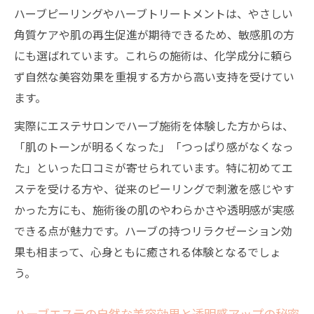
果とは
ハーブピーリングやハーブトリートメントは、やさしい
ハーブピーリングの効果とエステならでは
角質ケアや肌の再生促進が期待できるため、敏感肌の方
のメリット
にも選ばれています。これらの施術は、化学成分に頼ら
エステでのハーブ導入が肌に与える影響を
ず自然な美容効果を重視する方から高い支持を受けてい
詳しく解説
ます。
ハーブによるエステ施術後の肌変化を実感
実際にエステサロンでハーブ施術を体験した方からは、
するポイント
「肌のトーンが明るくなった」「つっぱり感がなくなっ
エステでハーブティーと施術の相乗効果を
た」といった口コミが寄せられています。特に初めてエ
知る
ステを受ける方や、従来のピーリングで刺激を感じやす
敏感肌の方も安心なハーブエステの秘密
かった方にも、施術後の肌のやわらかさや透明感が実感
できる点が魅力です。ハーブの持つリラクゼーション効
エステ選びで注目したい敏感肌対応ハーブ
果も相まって、心身ともに癒される体験となるでしょ
施術ポイント
う。
エステのハーブ施術が敏感肌でも安心な理
由を解説
ハーブエステの自然な美容効果と透明感アップの秘密