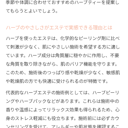
季節や体調に合わせておすすめのハーブティーを提案し
自宅で試すハーブエステの魅力とコツ
てもらうとよいでしょう。
自宅で実践できるハーブエステの簡単な始
め方
ハーブのやさしさがエステで実感できる理由とは
エステのハーブ施術を家庭で取り入れるコ
ハーブを使ったエステは、化学的なピーリング剤に比べ
ツを伝授
て刺激が少なく、肌にやさしい施術を希望する方に適し
セルフケアとしてのハーブエステ活用法を
ています。ハーブ成分は角質層に穏やかに作用し、不要
詳しく紹介
な角質を取り除きながら、肌のバリア機能を守ります。
自宅ハーブピーリングのメリットと注意点
このため、施術後のつっぱり感や乾燥が少なく、敏感肌
を解説
や乾燥肌の方でも快適に受けられるのが特徴です。
エステサロン流のハーブケアを自宅で楽し
代表的なハーブエステの施術例としては、ハーブピーリ
む方法
ングやハーブパックなどがあります。これらは施術中の
香りや温感によってリラックス効果も得られるため、心
身のストレス軽減にも役立ちます。施術前には必ずカウ
ンセリングを受けて、アレルギーや肌状態を確認するこ