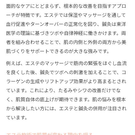
面的なケアにとどまらず、根本的な改善を目指すアプロ
たるみ・シワに強いエステ活用の秘訣とは
ーチが特徴です。エステでは保湿やマッサージを通して
内側から若返るための鍼灸×エステ活用法
血行促進やターンオーバーの正常化を図り、鍼灸は東洋
エステで得られる内側からの若返り効果
医学の理論に基づきツボや自律神経に働きかけます。両
鍼灸とエステの相互作用が与える変化
者を組み合わせることで、肌の内側と外側の両方から美
エステ活用で自律神経と肌質を整える方法
肌づくりをサポートできるのが大きな強みです。
内側アプローチでエステ効果を最大化
例えば、エステのマッサージで筋肉の緊張をほぐし血流
エステと鍼灸の持続力を高めるポイント
を良くした後、鍼灸でツボへの刺激を加えることで、コ
美容鍼とエステの違いと選び方を徹底解説
ラーゲンの生成やリフトアップ効果がより高まるとされ
エステと美容鍼の違いをわかりやすく解説
ています。これにより、たるみやシワの改善だけでな
く、肌質自体の底上げが期待できます。肌の悩みを根本
美容鍼が向く悩みとエステの得意分野
から解決したい方には、エステと鍼灸の併用が注目され
エステ選びで迷った際の判断基準
ています。
エステ・鍼灸の効果持続期間を比較する
美容鍼とエステの費用対効果を考える
エステ施術で肌質が変わる理由を探る