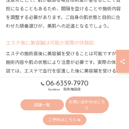
担になることもあるため、間隔を空けることや施術内容
を調整する必要があります。ご自身の肌状態と目的に合
わせた順番選びが、美肌への近道となるでしょう。
エステ後に美容鍼は可能か実際の体験談
エステの施術直後に美容鍼を受けることは可能ですが、
施術内容や肌の状態により注意が必要です。実際の体験
談では、エステで血行を促進した後に美容鍼を受けるこ
とで、顔のむくみやくすみがより早く解消したという声
06-6359-7970
が多く聞かれます。肌が柔らかくなった状態で鍼を受け
bisebise 阪急梅田店
ることで、刺激が穏やかに伝わりやすいというメリット
お問い合わせはこち
もあります。
店舗一覧
ら
一方で、エステ後は一時的に肌が敏感になっていること
ご予約はこちら
もあるため、赤みや刺激を感じやすい方は注意が必要で