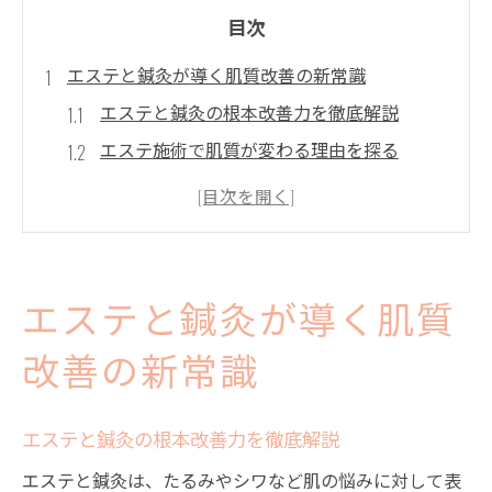
目次
エステと鍼灸が導く肌質改善の新常識
エステと鍼灸の根本改善力を徹底解説
エステ施術で肌質が変わる理由を探る
鍼灸とエステの相乗効果とは何か
エステで実感する内側からの美肌効果
今注目のエステと鍼灸の最新アプローチ
たるみ・シワ対策なら美容鍼とエステの相乗効
エステと鍼灸が導く肌質
果
エステで感じるたるみ改善の実感ポイント
改善の新常識
シワ対策に効くエステと美容鍼の新提案
エステと鍼灸の根本改善力を徹底解説
美容鍼とエステの効果的な組み合わせ方
エステと鍼灸は、たるみやシワなど肌の悩みに対して表
エステ施術後のリフトアップ体験談まとめ