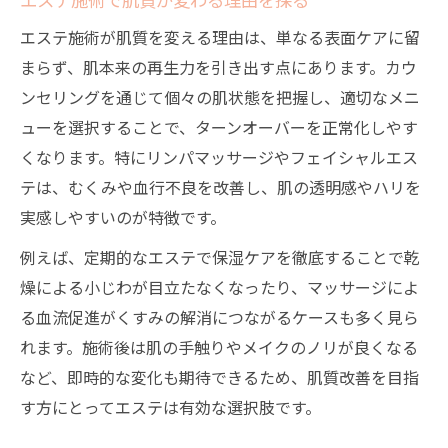
施術の順番で変わる美肌効果の理由とは
エステ施術が肌質を変える理由は、単なる表面ケアに留
エステと美容鍼の順番が美肌に与える影響
まらず、肌本来の再生力を引き出す点にあります。カウ
エステ後に美容鍼は可能か実際の体験談
ンセリングを通じて個々の肌状態を把握し、適切なメニ
美容鍼とエステの順番で効果は変わる？
ューを選択することで、ターンオーバーを正常化しやす
エステ施術のスケジュール調整のコツ
くなります。特にリンパマッサージやフェイシャルエス
テは、むくみや血行不良を改善し、肌の透明感やハリを
肌負担を減らすエステと鍼灸の順番選び
実感しやすいのが特徴です。
エステ後に美容鍼は可能か安全性を検証
エステ施術後の美容鍼の安全性を徹底調査
例えば、定期的なエステで保湿ケアを徹底することで乾
燥による小じわが目立たなくなったり、マッサージによ
エステと鍼灸の併用リスクと注意点
る血流促進がくすみの解消につながるケースも多く見ら
エステ後の美容鍼で肌荒れは起こる？
れます。施術後は肌の手触りやメイクのノリが良くなる
エステと美容鍼の組み合わせ体験談紹介
など、即時的な変化も期待できるため、肌質改善を目指
エステと鍼灸の安全な施術スケジュール
す方にとってエステは有効な選択肢です。