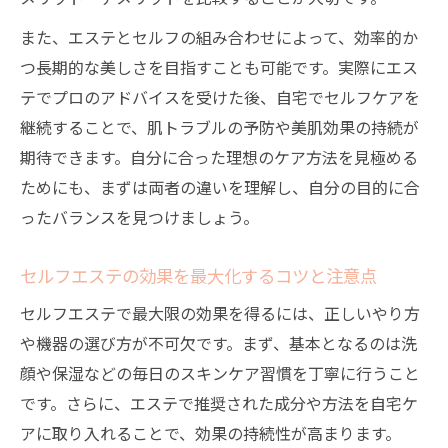
エステとセルフの痩身効果を比較し理解す
また、エステとセルフの組み合わせによって、効率的か
るポイント
つ長期的な美しさを目指すことも可能です。実際にエス
自宅エステの痩身効果を感じるための工夫
テでプロのアドバイスを受けた後、自宅でセルフケアを
とコツ
継続することで、肌トラブルの予防や美肌効果の持続が
セルフエステで痩せた人のリアルな習慣と
期待できます。自分に合った理想のケア方法を見極める
注意点
ためにも、まずは両者の違いを理解し、自分の目的に合
顔へのセルフケアで注意したい失敗例
ったバランスを見つけましょう。
セルフエステ顔ケアで失敗しやすいポイン
トを解説
セルフエステの効果を最大化するコツと注意点
顔へのセルフエステやり方と失敗を防ぐコ
セルフエステで最大限の効果を得るには、正しいやり方
ツ
や機器の選び方が不可欠です。まず、基本となるのは洗
エステ式セルフ顔マッサージのリスクと安
顔や保湿などの毎日のスキンケア習慣を丁寧に行うこと
全対策
です。さらに、エステで推奨された成分や方法を自宅ケ
セルフエステで色素沈着やたるみを防ぐ方
アに取り入れることで、効果の持続性が高まります。