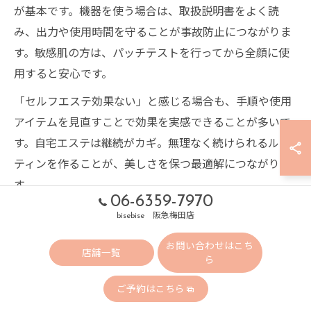
が基本です。機器を使う場合は、取扱説明書をよく読
み、出力や使用時間を守ることが事故防止につながりま
す。敏感肌の方は、パッチテストを行ってから全顔に使
用すると安心です。
「セルフエステ効果ない」と感じる場合も、手順や使用
アイテムを見直すことで効果を実感できることが多いで
す。自宅エステは継続がカギ。無理なく続けられるルー
ティンを作ることが、美しさを保つ最適解につながりま
す。
06-6359-7970
bisebise 阪急梅田店
お問い合わせはこち
セルフエステのやり方と
店舗一覧
ら
満足度を高める工夫
ご予約はこちら