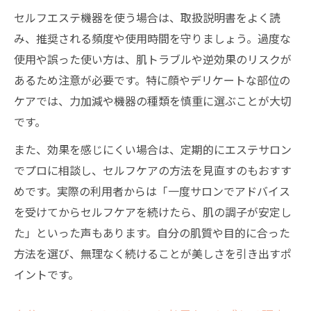
法
セルフエステ機器を使う場合は、取扱説明書をよく読
顔エステを自宅で行う際の注意点と正しい
み、推奨される頻度や使用時間を守りましょう。過度な
手順
使用や誤った使い方は、肌トラブルや逆効果のリスクが
セルフエステのやり方と満足度を高める工夫
あるため注意が必要です。特に顔やデリケートな部位の
セルフエステやり方の基本と満足度アップ
ケアでは、力加減や機器の種類を慎重に選ぶことが大切
のコツ
です。
自分に合うセルフエステを選ぶためのポイ
また、効果を感じにくい場合は、定期的にエステサロン
ント
でプロに相談し、セルフケアの方法を見直すのもおすす
エステ効果を実感するための機器と正しい
めです。実際の利用者からは「一度サロンでアドバイス
使い方
を受けてからセルフケアを続けたら、肌の調子が安定し
た」といった声もあります。自分の肌質や目的に合った
セルフエステとエステの併用で得られる相
方法を選び、無理なく続けることが美しさを引き出すポ
乗効果
イントです。
セルフエステ通い放題サービスの賢い活用
法