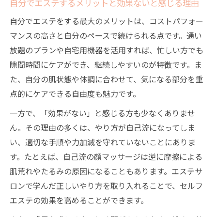
自分でエステするメリットと効果ないと感じる理由
自宅エステを続けるコツと美しさの最適解
自分でエステをする最大のメリットは、コストパフォー
自宅エステの継続で美しさを保つ秘訣とは
マンスの高さと自分のペースで続けられる点です。通い
セルフエステ効果を持続させるための習慣
放題のプランや自宅用機器を活用すれば、忙しい方でも
化術
隙間時間にケアができ、継続しやすいのが特徴です。ま
自分でエステする際のモチベーション維持
た、自分の肌状態や体調に合わせて、気になる部分を重
法
点的にケアできる自由度も魅力です。
エステとセルフケアの最適なバランスを見
一方で、「効果がない」と感じる方も少なくありませ
つける
ん。その理由の多くは、やり方が自己流になってしま
自宅エステで美肌と痩身を両立するコツ
い、適切な手順や力加減を守れていないことにありま
す。たとえば、自己流の顔マッサージは逆に摩擦による
肌荒れやたるみの原因になることもあります。エステサ
ロンで学んだ正しいやり方を取り入れることで、セルフ
エステの効果を高めることができます。