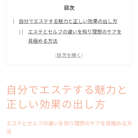
目次
自分でエステする魅力と正しい効果の出し方
エステとセルフの違いを知り理想のケアを
見極める方法
セルフエステの効果を最大化するコツと注
意点
自分でエステするメリットと効果ないと感
じる理由
自分でエステする魅力と
セルフエステの通い放題を活用した続けや
すさの秘訣
正しい効果の出し方
エステのプロ知識を自宅ケアに生かすポイ
ント
エステとセルフの違いを知り理想のケアを見極める方
セルフエステを通じた美肌習慣の始め方
法