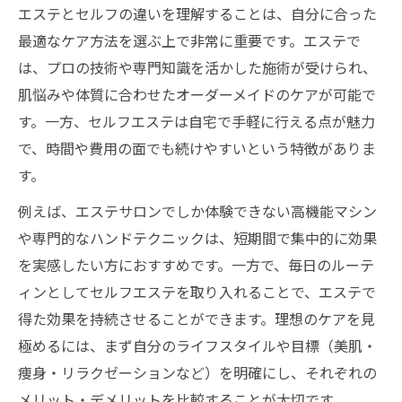
エステ発セルフ美肌習慣の始め方と続け方
エステとセルフの違いを理解することは、自分に合った
の工夫
最適なケア方法を選ぶ上で非常に重要です。エステで
セルフエステで美肌を目指すための基本ル
は、プロの技術や専門知識を活かした施術が受けられ、
ーティン
肌悩みや体質に合わせたオーダーメイドのケアが可能で
す。一方、セルフエステは自宅で手軽に行える点が魅力
セルフエステやり方のポイントと自分に合
で、時間や費用の面でも続けやすいという特徴がありま
う習慣化法
す。
自宅エステで毎日できる美肌ケアのコツ
セルフエステ効果を高めるスキンケアの選
例えば、エステサロンでしか体験できない高機能マシン
び方
や専門的なハンドテクニックは、短期間で集中的に効果
を実感したい方におすすめです。一方で、毎日のルーテ
本当に痩せる？自宅エステ体験談から学ぶ
ィンとしてセルフエステを取り入れることで、エステで
自宅エステで痩身効果を引き出す実践的な
得た効果を持続させることができます。理想のケアを見
方法
極めるには、まず自分のライフスタイルや目標（美肌・
セルフエステ体験談から学ぶ失敗と成功の
痩身・リラクゼーションなど）を明確にし、それぞれの
違い
メリット・デメリットを比較することが大切です。