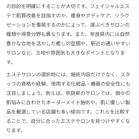
ーチ
の目的を明確にすることが大切です。フェイシャルエス
テで肌質改善を目指すのか、痩身やボディケア、リラク
肌悩み別で選ぶエステサロンの選択基準
ゼーションを重視するのかによって、選ぶべきサロンの
奈良エステの丁寧なカウンセリング体験
種類や得意分野も異なります。また、奈良県内には自然
理想の施術が見つかる選び方の秘訣
豊かな立地を活かした癒しの空間や、駅近の通いやすい
ニーズに合うエステ施術の見極め方を紹介
サロンなど、立地や雰囲気も大きなポイントとなりま
奈良で受けられる多彩なエステメニューと
す。
は
エステサロンの選択時には、施術内容だけでなく、スタ
エステ体験で後悔しないための選び方の工
ッフの資格や経験、使用する化粧品・機器の安全性にも
夫
注目しましょう。例えば、奈良県のサロンでは、個々の
施術内容や空間重視のエステ選びポイント
肌悩みに合わせたオーダーメイド施術や、肌に優しい製
エステティシャンとの相性も選択の重要要
品を厳選している店舗も多い傾向です。これらを比較す
素
ることで、自分に合ったエステサロンを見つけやすくな
フェイシャルエステ選択で失敗しない方法
ります。
フェイシャルエステの効果を最大化する選