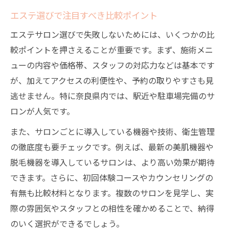
エステ選びで注目すべき比較ポイント
び方
奈良で人気のフェイシャルエステ特徴まと
エステサロン選びで失敗しないためには、いくつかの比
め
較ポイントを押さえることが重要です。まず、施術メニ
エステの口コミから分かる失敗しないコツ
ューの内容や価格帯、スタッフの対応力などは基本です
が、加えてアクセスの利便性や、予約の取りやすさも見
初回体験で確認したいフェイシャルエステ
逃せません。特に奈良県内では、駅近や駐車場完備のサ
の質
ロンが人気です。
フェイシャル選びで重視すべきポイント一
覧
また、サロンごとに導入している機器や技術、衛生管理
の徹底度も要チェックです。例えば、最新の美肌機器や
メンズエステを奈良県で楽しむポイント
脱毛機器を導入しているサロンは、より高い効果が期待
メンズエステの特徴と奈良での選び方
できます。さらに、初回体験コースやカウンセリングの
男性にもおすすめなエステのメリット解説
有無も比較材料となります。複数のサロンを見学し、実
奈良のメンズエステで体験できる施術内容
際の雰囲気やスタッフとの相性を確かめることで、納得
エステ初心者男性が安心できるサロン選び
のいく選択ができるでしょう。