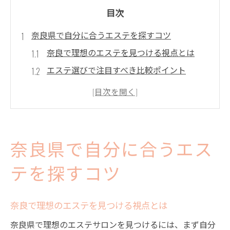
目次
奈良県で自分に合うエステを探すコツ
奈良で理想のエステを見つける視点とは
エステ選びで注目すべき比較ポイント
口コミ評価を活かしたエステサロンの探し
方
駅近や予約の取りやすさがエステ選びの鍵
奈良のエステで叶うプライベートな体験
奈良県で自分に合うエス
肌悩みに寄り添う奈良エステ体験とは
エステで肌質改善を目指す奈良の最新事情
テを探すコツ
フェイシャルエステが持つ本当の効果を解
奈良で理想のエステを見つける視点とは
説
奈良のエステで実感できる美肌へのアプロ
奈良県で理想のエステサロンを見つけるには、まず自分