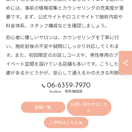
めには、事前の情報収集とカウンセリングの充実度が重
要です。まず、公式サイトや口コミサイトで施術内容や
料金体系、スタッフ構成などを確認しましょう。
初心者に優しいサロンは、カウンセリングを丁寧に行
い、施術前後の不安や疑問にしっかり対応してくれま
す。また、初回限定のお試しコースや、男性専用のプラ
イベート空間を設けている店舗も多いです。こうした配
慮があるかどうかが、安心して通えるかの大きな判断材
料となります。
06-6359-7970
実際の利用者の口コミには「初めての利用でも丁寧に説
bisebise 阪急梅田店
明してくれて安心できた」「無理な勧誘がなくリラック
お問い合わせはこち
店舗一覧
ら
スできた」といった声が多く見られます。失敗しないた
めには、複数店舗を比較し、自分に合った雰囲気やサー
ご予約はこちら
ビスを見極めることが大切です。