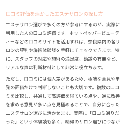
メンズエステと脱毛サロンの違いを比較
忙しい日にも通えるエステの魅力解説
口コミ評価を活かしたエステサロンの探し方
駅近や当日予約ができる奈良のエステ事情
エステサロン選びで多くの方が参考にするのが、実際に
忙しい方に最適なエステサロンの選び方
利用した人の口コミ評価です。ホットペッパービューテ
ィーなどの口コミサイトを活用すれば、奈良県内の各サ
短時間で通えるエステ体験のメリット紹介
ロンの評判や施術体験談を手軽にチェックできます。特
仕事帰りも通える奈良のエステサロン特集
に、スタッフの対応や施術の満足度、勧誘の有無など、
プライベート空間で癒されるエステの魅力
リアルな声は判断材料として非常に役立ちます。
ただし、口コミには個人差があるため、極端な意見や単
発の評価だけで判断しないことも大切です。複数の口コ
ミを比較し、共通して高評価を得ている点や、逆に改善
を求める意見が多い点を見極めることで、自分に合った
エステサロン選びに活かせます。実際に「口コミ通りだ
った」という体験談も多く、納得のサロン選びにつなが