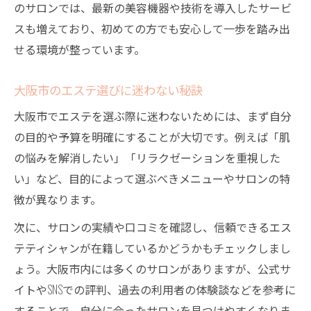
のサロンでは、最新の美容機器や技術を導入したサービ
エステの料金体系と効果の違いを理解
スも増えており、初めての方でも安心して一歩を踏み出
エステの平均金額を知って賢く選択
せる環境が整っています。
エステの効果を実感するための選び方
コース別エステ料金と満足度の関係性
大阪市のエステ選びに迷わない秘訣
追加費用なしで選ぶエステのコツ
大阪市でエステを選ぶ際に迷わないためには、まず自分
自分に合ったエステ選択で美容を楽しむ秘訣
の目的や予算を明確にすることが大切です。例えば「肌
自分に最適なエステの見つけ方とは
の悩みを解消したい」「リラクゼーションを重視した
い」など、目的によって選ぶべきメニューやサロンの特
エステ選択で美容効果を最大限に引き出す
徴が異なります。
継続しやすいエステ選びのポイント
次に、サロンの実績や口コミを確認し、信頼できるエス
悩みに合わせたエステ選択の工夫
テティシャンが在籍しているかどうかもチェックしまし
エステ体験を楽しむための心の準備
ょう。大阪市内には多くのサロンがありますが、公式サ
イトやSNSでの評判、過去の利用者の体験談などを参考に
することで、自分に合ったサロンを見つけやすくなりま