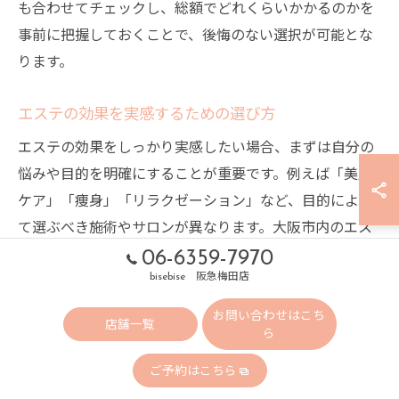
も合わせてチェックし、総額でどれくらいかかるのかを
事前に把握しておくことで、後悔のない選択が可能とな
ります。
エステの効果を実感するための選び方
エステの効果をしっかり実感したい場合、まずは自分の
悩みや目的を明確にすることが重要です。例えば「美肌
ケア」「痩身」「リラクゼーション」など、目的によっ
て選ぶべき施術やサロンが異なります。大阪市内のエス
テサロンでは、専門性の高いスタッフが在籍している
06-6359-7970
か、施術実績や口コミ評価が高いかも確認ポイントで
bisebise 阪急梅田店
す。
お問い合わせはこち
店舗一覧
ら
さらに、カウンセリングの充実度やアフターケア体制も
効果実感には大きく影響します。初回カウンセリングで
ご予約はこちら
しっかりと悩みや希望を伝え、施術内容や通うペースを