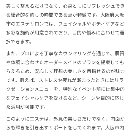
美しく整えるだけでなく、心身ともにリフレッシュでき
失敗しない大阪エリアのエステ比較術
る総合的な癒しの時間である点が特徴です。大阪府大阪
大阪市でエステを比較する重要な基準
市のエステサロンでは、フェイシャルやボディケアなど
エステ比較で見るべきポイントまとめ
多彩な施術が用意されており、目的や悩みに合わせて選
口コミや評判でエステの質を見抜く方法
択できます。
エステの通いやすさも比較で重要な要素
また、プロによる丁寧なカウンセリングを通じて、肌質
大阪のエステ比較で得する選択術
や体調に合わせたオーダーメイドのプランを提案しても
エステを安心して選ぶためのポイント集
らえるため、安心して理想の美しさを目指せるのが魅力
エステ選びで外せない信頼性の見極め方
です。例えば、ストレスや疲れが溜まったときにはリラ
クゼーションメニューを、特別なイベント前には集中的
大阪市のエステで安心できる要素とは
なフェイシャルケアを受けるなど、シーンや目的に応じ
エステの安全性や衛生管理も確認しよう
た活用が可能です。
体験談から学ぶエステ選びの注意点
このようにエステは、外見の美しさだけでなく、内面か
エステのカウンセリングの重要性を知る
らも輝きを引き出すサポートをしてくれます。大阪市内
効果や料金から見るエステの選び方徹底解説