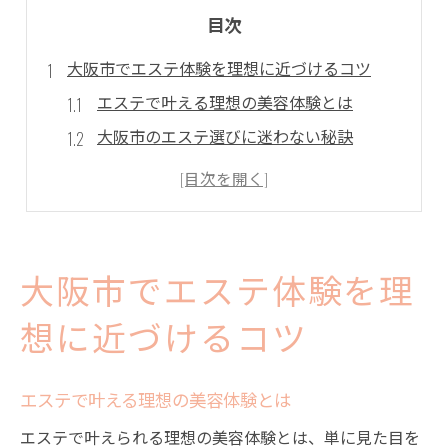
目次
大阪市でエステ体験を理想に近づけるコツ
エステで叶える理想の美容体験とは
大阪市のエステ選びに迷わない秘訣
エステ体験で満足度を上げるポイント
エステの特徴を知り理想に近づく方法
エステ体験を充実させる選び方の工夫
エステの施術内容を知って賢く選ぶ方法
大阪市でエステ体験を理
エステの基本施術と選び方のポイント
想に近づけるコツ
フェイシャルや痩身など多彩なエステ内容
エステの施術内容を徹底的に比較する方法
エステで叶える理想の美容体験とは
自分に合うエステ施術を見極めるコツ
エステで叶えられる理想の美容体験とは、単に見た目を
エステの施術別に期待できる効果とは