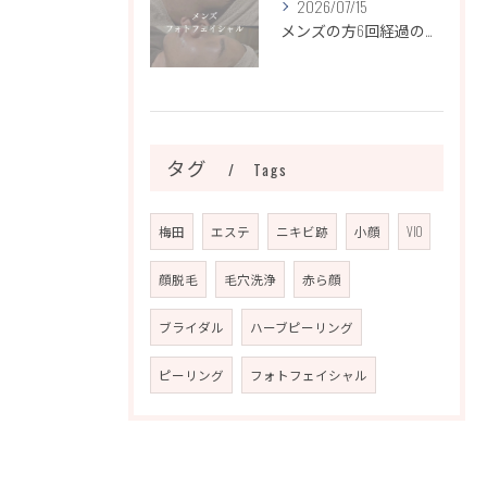
2026/07/15
メンズの方6回経過のお写真になります📷✨
タグ
Tags
梅田
エステ
ニキビ跡
小顔
VIO
顔脱毛
毛穴洗浄
赤ら顔
ブライダル
ハーブピーリング
ピーリング
フォトフェイシャル