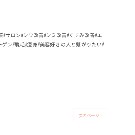
肌質改善#サロン#シワ改善#シミ改善#くすみ改善#エ
ーゲン#脱毛#痩身#美容好きの人と繋がりたい#
次のページ >