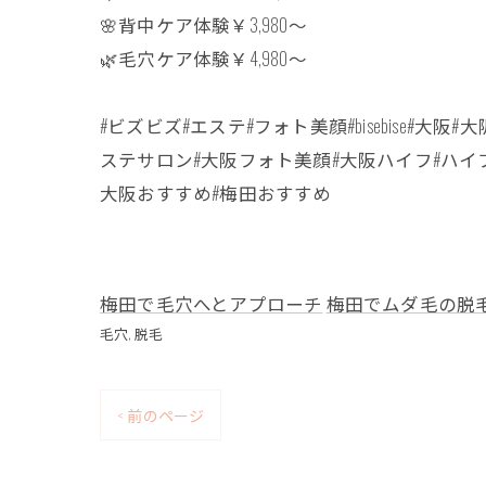
🌸背中ケア体験￥3,980〜
🌿毛穴ケア体験￥4,980〜
#ビズビズ#エステ#フォト美顔#bisebis
ステサロン#大阪フォト美顔#大阪ハイフ#ハイフ#
大阪おすすめ#梅田おすすめ
梅田で毛穴へとアプローチ
梅田でムダ毛の脱
毛穴
脱毛
< 前のページ