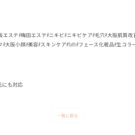
e#大阪#大阪エステ#梅田エステ#ニキビ#ニキビケア#毛穴#大阪
大阪小顔#美容#スキンケア#faith#フェース化粧品#生コラ
毛にも対応
一覧に戻る