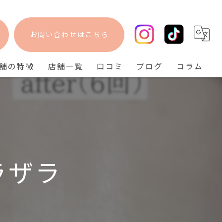
お問い合わせはこちら
舗の特徴
店舗一覧
口コミ
ブログ
コラム
フェイシャル
bisebise 阪急梅田店
脱毛
bisebise 天王寺店
毛穴
bisebise 神戸三宮店
ニキビ
ラザラ
背中ニキビ