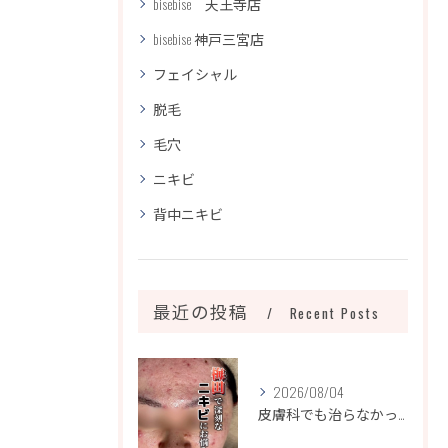
bisebise 天王寺店
bisebise 神戸三宮店
フェイシャル
脱毛
毛穴
ニキビ
背中ニキビ
最近の投稿
Recent Posts
2026/08/04
皮膚科でも治らなかったニキビ、諦めるのはまだ早いです！