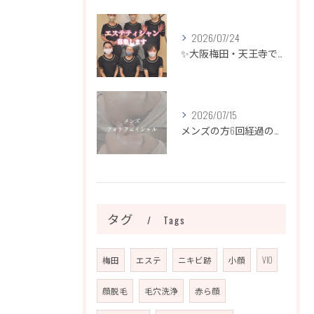
2026/07/24
✨大阪梅田・天王寺でエステティシャン募集✨
2026/07/15
メンズの方6回経過のお写真になります📷✨
タグ
Tags
梅田
エステ
ニキビ跡
小顔
VIO
顔脱毛
毛穴洗浄
赤ら顔