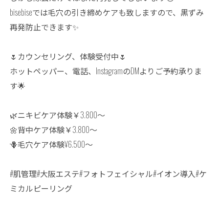
bisebiseでは毛穴の引き締めケアも致しますので、黒ずみ
再発防止できます✨
🌷カウンセリング、体験受付中🌷
ホットペッパー、電話、InstagramのDMよりご予約承りま
す🌟
🌿ニキビケア体験￥3.800〜
🌼背中ケア体験￥3.800〜
🪻毛穴ケア体験¥6.500〜
#肌管理#大阪エステ#フォトフェイシャル#イオン導入#ケ
ミカルピーリング