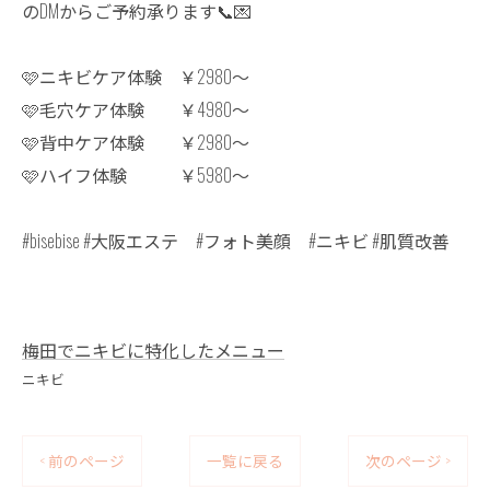
のDMからご予約承ります📞💌
🩷ニキビケア体験 ￥2980〜
🩷毛穴ケア体験 ￥4980〜
🩷背中ケア体験 ￥2980〜
🩷ハイフ体験 ￥5980〜
#bisebise #大阪エステ #フォト美顔 #ニキビ #肌質改善
梅田でニキビに特化したメニュー
ニキビ
< 前のページ
一覧に戻る
次のページ >