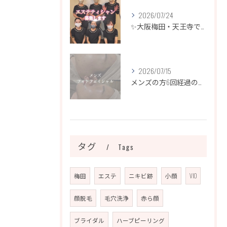
2026/07/24
✨大阪梅田・天王寺でエステティシャン募集✨
2026/07/15
メンズの方6回経過のお写真になります📷✨
タグ
Tags
梅田
エステ
ニキビ跡
小顔
VIO
顔脱毛
毛穴洗浄
赤ら顔
ブライダル
ハーブピーリング