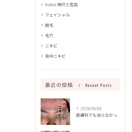
bisebise 神戸三宮店
フェイシャル
脱毛
毛穴
ニキビ
背中ニキビ
最近の投稿
Recent Posts
2026/08/04
皮膚科でも治らなかったニキビ、諦めるのはまだ早いです！