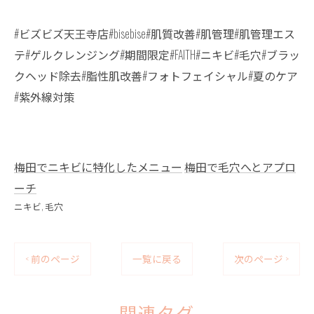
#ビズビズ天王寺店#bisebise#肌質改善#肌管理#肌管理エス
テ#ゲルクレンジング#期間限定#FAITH#ニキビ#毛穴#ブラッ
クヘッド除去#脂性肌改善#フォトフェイシャル#夏のケア
#紫外線対策
梅田でニキビに特化したメニュー
梅田で毛穴へとアプロ
ーチ
ニキビ
毛穴
< 前のページ
一覧に戻る
次のページ >