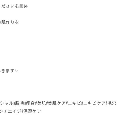
い💪🏼💫
お肌作りを
いきます✨
シャル#脱毛#痩身#美肌#美肌ケア#ニキビ#ニキビケア#毛穴
アンチエイジ#保湿ケア