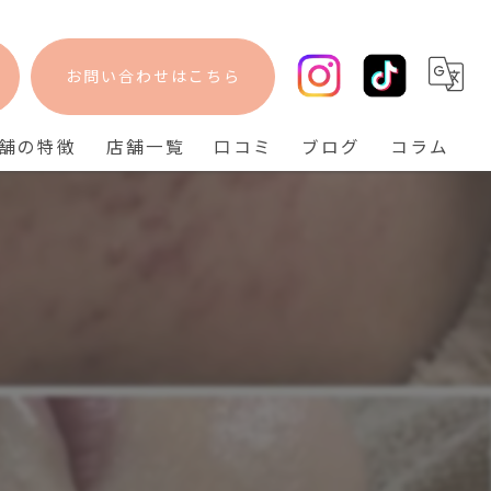
お問い合わせはこちら
舗の特徴
店舗一覧
口コミ
ブログ
コラム
フェイシャル
bisebise 阪急梅田店
脱毛
bisebise 天王寺店
毛穴
bisebise 神戸三宮店
ニキビ
背中ニキビ