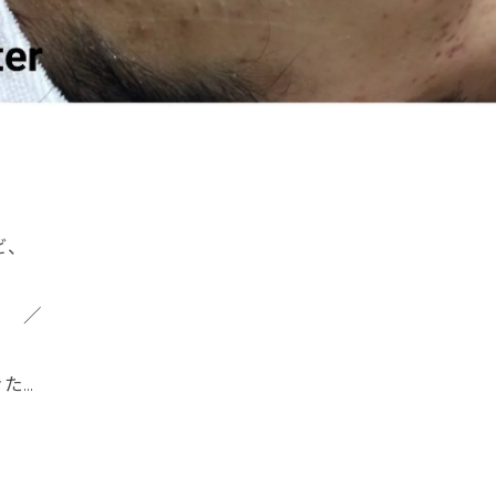
ビ、
 ／
た…