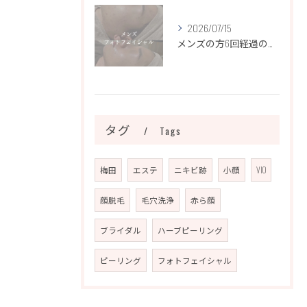
2026/07/15
メンズの方6回経過のお写真になります📷✨
タグ
Tags
梅田
エステ
ニキビ跡
小顔
VIO
顔脱毛
毛穴洗浄
赤ら顔
ブライダル
ハーブピーリング
ピーリング
フォトフェイシャル