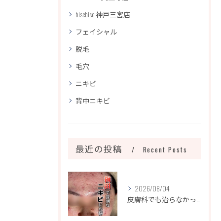
bisebise 神戸三宮店
フェイシャル
脱毛
毛穴
ニキビ
背中ニキビ
最近の投稿
Recent Posts
2026/08/04
皮膚科でも治らなかったニキビ、諦めるのはまだ早いです！