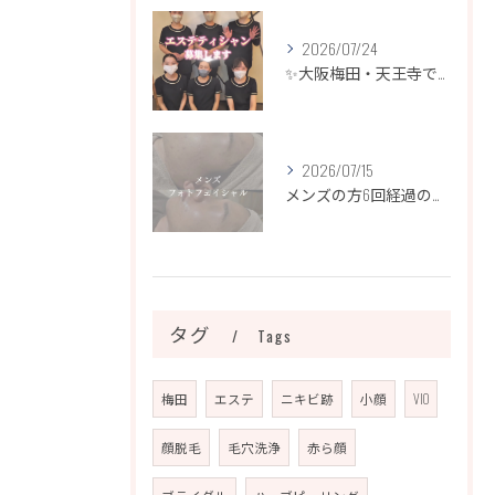
2026/07/24
✨大阪梅田・天王寺でエステティシャン募集✨
2026/07/15
メンズの方6回経過のお写真になります📷✨
タグ
Tags
梅田
エステ
ニキビ跡
小顔
VIO
顔脱毛
毛穴洗浄
赤ら顔