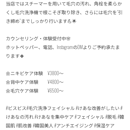
当店ではスチーマーを用いて毛穴の汚れ、角栓を柔らか
くし毛穴洗浄機で根こそぎ取り除き、さらには毛穴を”引
き締め“までしっかり行います💪🌟
カウンセリング・体験受付中🌸
ホットペッパー、電話、InstagramのDMよりご予約承たま
ります🍀
🌼ニキビケア体験 ¥3800〜
🌼背中ケア体験 ¥4800〜
🌼毛穴ケア体験 ¥6500〜
#ビスビス#毛穴洗浄フェイシャル #けあな改善がしたい #
けあなの汚れ #けあなを集中ケア #フェイシャル #脱毛 #韓
国肌 #肌改善 #韓国美人 #アンチエイジング #保湿ケア