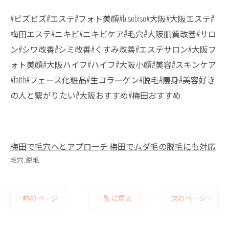
#ビズビズ#エステ#フォト美顔#bisebise#大阪#大阪エステ#
梅田エステ#ニキビ#ニキビケア#毛穴#大阪肌質改善#サロ
ン#シワ改善#シミ改善#くすみ改善#エステサロン#大阪フ
ォト美顔#大阪ハイフ#ハイフ#大阪小顔#美容#スキンケア
#faith#フェース化粧品#生コラーゲン#脱毛#痩身#美容好き
の人と繋がりたい#大阪おすすめ#梅田おすすめ
梅田で毛穴へとアプローチ
梅田でムダ毛の脱毛にも対応
毛穴
脱毛
< 前のページ
一覧に戻る
次のページ >