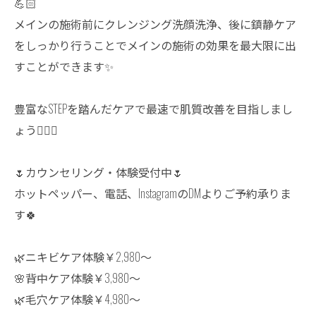
💪🏻
メインの施術前にクレンジング洗顔洗浄、後に鎮静ケア
をしっかり行うことでメインの施術の効果を最大限に出
すことができます✨
豊富なSTEPを踏んだケアで最速で肌質改善を目指しまし
ょう💆🏻‍♀️
🌷カウンセリング・体験受付中🌷
ホットペッパー、電話、InstagramのDMよりご予約承りま
す🍀
🌿ニキビケア体験￥2,980〜
🌸背中ケア体験￥3,980〜
🌿毛穴ケア体験￥4,980〜