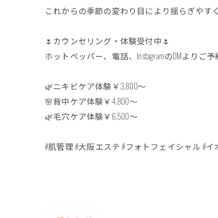
これからの季節の変わり目により揺らぎやすく
🌷カウンセリング・体験受付中🌷
ホットペッパー、電話、InstagramのDMよりご
🌿ニキビケア体験￥3,800〜
🌸背中ケア体験￥4,800〜
🌿毛穴ケア体験￥6,500〜
#肌管理 #大阪エステ #フォトフェイシャル #