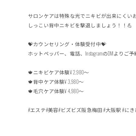
サロンケアは特殊な光でニキビが出来にくいお
しっこい背中ニキビを撃退しましょう！！💪
💝カウンセリング・体験受付中💝
ホットペッパー、電話、InstagramのDMよりご
🍁ニキビケア体験¥ 2,980～
🍁背中ケア体験¥ 3,980～
🍁毛穴ケア体験¥ 4,980～
#エステ#美容#ビズビズ阪急梅田 #大阪駅 #にき