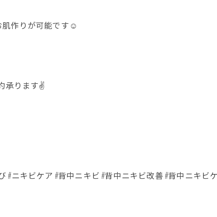
肌作りが可能です☺️
予約承ります✌️
び #ニキビケア #背中ニキビ #背中ニキビ改善 #背中ニキビ