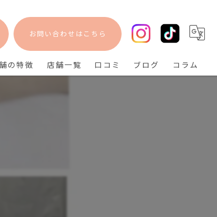
お問い合わせはこちら
舗の特徴
店舗一覧
口コミ
ブログ
コラム
フェイシャル
bisebise 阪急梅田店
脱毛
bisebise 天王寺店
毛穴
bisebise 神戸三宮店
ニキビ
背中ニキビ