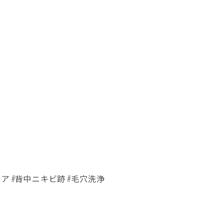
ケア #背中ニキビ跡 #毛穴洗浄