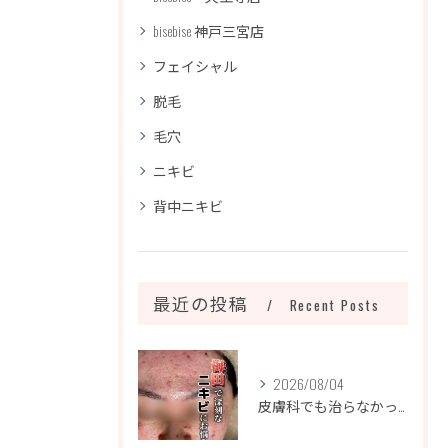
bisebise 神戸三宮店
フェイシャル
脱毛
毛穴
ニキビ
背中ニキビ
最近の投稿
Recent Posts
2026/08/04
皮膚科でも治らなかったニキビ、諦めるのはまだ早いです！