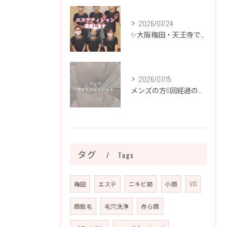
2026/07/24
✨大阪梅田・天王寺でエステティシャン募集✨
2026/07/15
メンズの方6回経過のお写真になります📷✨
タグ
Tags
梅田
エステ
ニキビ跡
小顔
VIO
顔脱毛
毛穴洗浄
赤ら顔