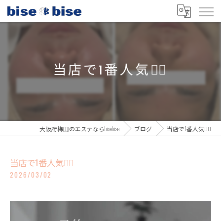
当店で1番人気☝🏻
大阪府梅田のエステならbisebise
ブログ
当店で1番人気☝🏻
当店で1番人気☝🏻
2026/03/02