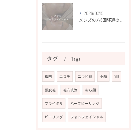
2026/07/15
メンズの方6回経過のお写真になります📷✨
タグ
Tags
梅田
エステ
ニキビ跡
小顔
VIO
顔脱毛
毛穴洗浄
赤ら顔
ブライダル
ハーブピーリング
ピーリング
フォトフェイシャル