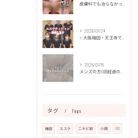
皮膚科でも治らなかったニキビ、諦めるのはまだ早いです！
2026/07/24
✨大阪梅田・天王寺でエステティシャン募集✨
2026/07/15
メンズの方6回経過のお写真になります📷✨
タグ
Tags
梅田
エステ
ニキビ跡
小顔
VIO