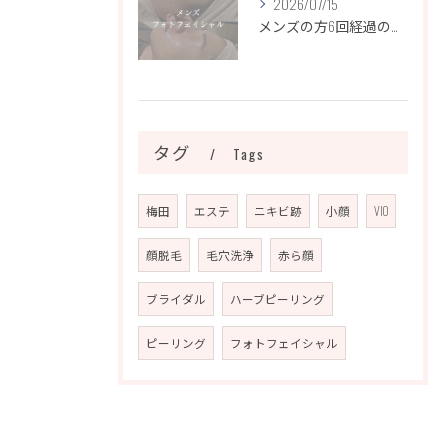
2026/07/15
メンズの方6回経過のお写真になります📷✨
タグ
Tags
梅田
エステ
ニキビ跡
小顔
VIO
顔脱毛
毛穴洗浄
赤ら顔
ブライダル
ハーブピーリング
ピーリング
フォトフェイシャル