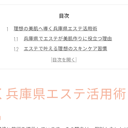
目次
理想の美肌へ導く兵庫県エステ活用術
兵庫県でエステが美肌作りに役立つ理由
エステで叶える理想のスキンケア習慣
エステ施術で肌質改善を実感するコツ
美肌を目指す人が選ぶべきエステ施術法
兵庫県エステで人気の美肌サポート方法
エステが心身に与えるリラックス効果とは
く兵庫県エステ活用術
エステ選びに迷う女性が知るべきポイント
兵庫県で信頼されるエステの選び方ガイド
由
エステ選びで重視すべき施術内容と技術