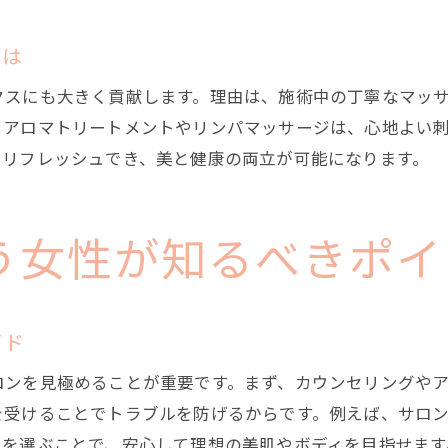
エステ選びで重視したいチェックポイント
施術前に確認すべきエステの対応力とは
とは
カウンセリングが充実したエステの特徴
クスにも大きく貢献します。理由は、施術中の丁寧なマッ
スタッフ対応からエステの質を見抜く方法
、アロマトリートメントやリンパマッサージは、心地よい
エステの体験コースを賢く活用するコツ
にリフレッシュでき、美と健康の両立が可能になります。
自分に合うエステを探す比較ポイント
効果を実感するエステ通いのタイミングとは
う女性が知るべきポイ
エステに通う最適な頻度とタイミング
効果を最大化するエステの利用計画
生理周期を意識したエステ活用方法
イド
エステ施術後の過ごし方が大切な理由
ロンを見極めることが重要です。まず、カウンセリングや
エステの効果を持続させる生活習慣
を受けることでトラブルを防げるからです。例えば、サロ
仕事帰りにエステを取り入れるコツ
テを選ぶことで、安心して理想の美肌やボディを目指せます