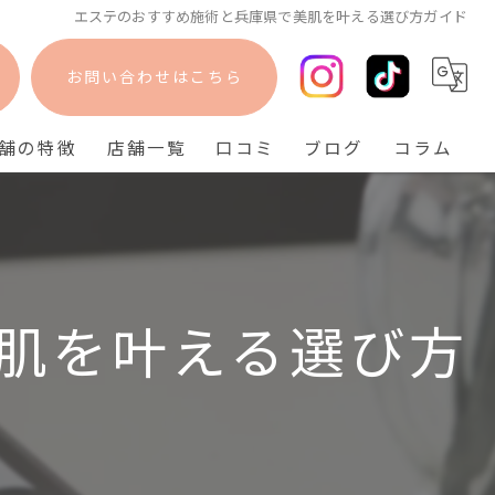
エステのおすすめ施術と兵庫県で美肌を叶える選び方ガイド
お問い合わせはこちら
舗の特徴
店舗一覧
口コミ
ブログ
コラム
フェイシャル
bisebise 阪急梅田店
脱毛
bisebise 天王寺店
毛穴
bisebise 神戸三宮店
肌を叶える選び方
ニキビ
背中ニキビ