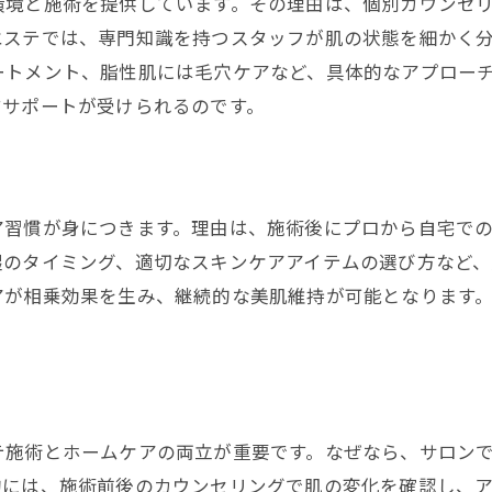
口コミや体験談からエステの特徴を知る
環境と施術を提供しています。その理由は、個別カウンセ
エステでは、専門知識を持つスタッフが肌の状態を細かく
自分に合うエステを見極めるための基準
ートメント、脂性肌には毛穴ケアなど、具体的なアプロー
エステのカウンセリング活用法を徹底解説
すサポートが受けられるのです。
エステ選びで失敗しない情報収集の方法
美肌を目指すなら押さえたい施術の特徴
エステで人気の美肌施術の最新トレンド
ア習慣が身につきます。理由は、施術後にプロから自宅で
エステ施術の違いを知って理想の肌へ
湿のタイミング、適切なスキンケアアイテムの選び方など、
自分に合うエステ施術の選び方を解説
アが相乗効果を生み、継続的な美肌維持が可能となります
美肌を叶えるエステの施術内容とは
エステで得られる美肌効果とその理由
兵庫県エステでおすすめの施術を紹介
兵庫県で注目されるエステの効果的な使い方
テ施術とホームケアの両立が重要です。なぜなら、サロン
エステ効果を高める通い方のポイント
的には、施術前後のカウンセリングで肌の変化を確認し、