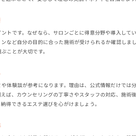
美と健康を叶える兵庫県エステの魅力総まとめ
兵庫県エステで叶う美肌と健康の両立
術
エステ施術がもたらす新しい美容習慣
イントです。なぜなら、サロンごとに得意分野や導入して
エステの継続利用で感じる変化の実例
ョンなど自分の目的に合った施術が受けられるか確認しま
心身を整える兵庫県エステの総合力
選ぶことが大切です。
理想の美を目指すエステの活用総括
兵庫県エステで始める美と癒しの生活
る
ミや体験談が参考になります。理由は、公式情報だけでは
例えば、カウンセリングの丁寧さやスタッフの対応、施術
、納得できるエステ選びを心がけましょう。
準