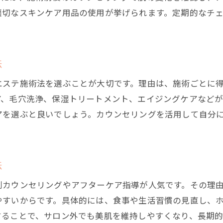
兵庫県で受けたいエステのサービス活用術
適切なスキンケア用品の使用が挙げられます。定期的なチ
エステ施術後のセルフケア方法を紹介
ライフスタイルに合わせたエステ利用法
エステでリフレッシュする時間の作り方
法
忙しい女性向けエステの活用アイデア
エステ施術法を選ぶことが大切です。理由は、施術ごとに
エステ施術を通じた心身のリフレッシュ体験
ア、毛穴洗浄、保湿トリートメント、エイジングケアなど
エステで心と体がリラックスできる理由
アを選ぶと良いでしょう。カウンセリングを活用して自分
美肌効果と癒しを同時に得るエステ体験
エステ施術で感じる日常のリセット効果
ストレス解消に役立つエステの提案
法
心身のバランスを整えるエステ活用法
別カウンセリングやアフターケア指導が人気です。その理
エステで得られる癒しの時間の魅力
やすいからです。具体的には、食事や生活習慣の見直し、
自分に合うエステを見極める実践的ヒント
することで、サロン外でも美肌を維持しやすくなり、長期的