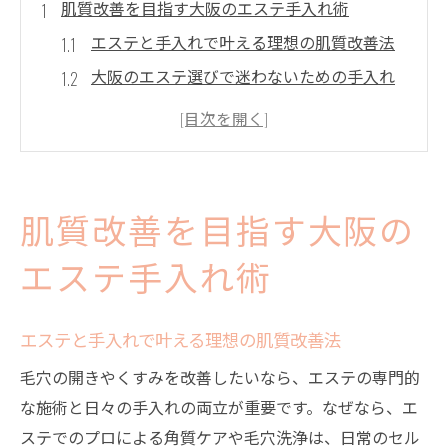
肌質改善を目指す大阪のエステ手入れ術
エステと手入れで叶える理想の肌質改善法
大阪のエステ選びで迷わないための手入れ
ポイント
肌質改善専門サロン活用のエステ手入れ術
フェイシャルエステが生む肌質変化の実感
方法
肌質改善を目指す大阪の
大阪のエステ手入れで続けやすい習慣づく
り
エステ手入れ術
おすすめエステで手入れ効果を高めるコツ
毛穴ケアを叶えるエステ選びのコツ
エステと手入れで叶える理想の肌質改善法
毛穴ケアに強いエステ選びの重要ポイント
毛穴の開きやくすみを改善したいなら、エステの専門的
大阪で人気の毛穴専門サロンの比較ポイン
な施術と日々の手入れの両立が重要です。なぜなら、エ
ト
ステでのプロによる角質ケアや毛穴洗浄は、日常のセル