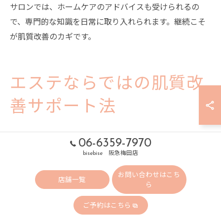
サロンでは、ホームケアのアドバイスも受けられるの
で、専門的な知識を日常に取り入れられます。継続こそ
が肌質改善のカギです。
エステならではの肌質改
善サポート法
エステ独自の肌質改善サポートの特徴
06-6359-7970
大阪府大阪市のエステでは、毛穴ケアや肌質改善に特化
bisebise 阪急梅田店
した独自のサポートが受けられます。なぜなら、専門ス
お問い合わせはこち
店舗一覧
タッフによるカウンセリングで個々の肌悩みを把握し、
ら
最適な施術プランを提案するからです。例えば、ハイド
ご予約はこちら
ラフェイシャルやレーザートリートメントなど、普段の