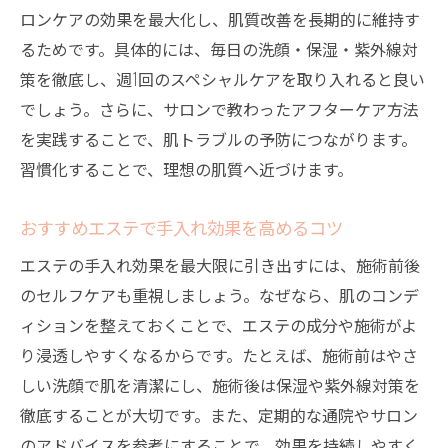
エステならではの肌質改善サポート法
ロンケアの効果を最大化し、肌質改善を長期的に維持す
エステ独自の肌質改善サポートの特徴
るためです。具体的には、毎日の洗顔・保湿・紫外線対
手入れと併用したエステ施術の効果的な活
策を徹底し、週1回のスペシャルケアを取り入れると良い
用法
でしょう。さらに、サロンで教わったアフターケア方法
肌質改善に強いエステサロンのサポート体
を実践することで、肌トラブルの予防につながります。
制
習慣化することで、理想の肌質へ近づけます。
エステで継続しやすい肌質改善法とは
おすすめエステで手入れ効果を高めるコツ
大阪のエステが提供する肌管理サポート例
エステの手入れ効果を最大限に引き出すには、施術前後
日々の手入れとエステで無理なく肌質改善
のセルフケアも重視しましょう。なぜなら、肌のコンデ
大阪でエステを続けるメリットを解説
ィションを整えておくことで、エステの成分や施術がよ
大阪でエステを続けることで期待できる肌
り浸透しやすくなるからです。たとえば、施術前はやさ
質改善
しい洗顔で肌を清潔にし、施術後は保湿や紫外線対策を
エステ通いによる毛穴ケアと手入れの相乗
徹底することが大切です。また、定期的な通院やサロン
効果
のアドバイスを参考にすることで、効果を持続しやすく