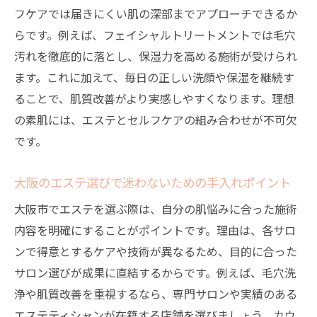
フケアでは届きにくい肌の深部までアプローチできるか
エステで毛穴洗浄を効果的に受けるコツ
らです。例えば、フェイシャルトリートメントでは毛穴
フェイシャルエステで毛穴悩みを改善する
汚れを徹底的に落とし、保湿力を高める施術が受けられ
手順
ます。これに加えて、毎日の正しい洗顔や保湿を継続す
エステ選びと毛穴ケアの失敗しないポイン
ることで、肌質改善がより実感しやすくなります。理想
ト
の素肌には、エステとセルフケアの組み合わせが不可欠
大阪のエステで毛穴ケアを成功させる秘訣
です。
大阪市で話題の肌質改善エステ体験記
エステ体験で知る大阪の肌質改善実感談
大阪のエステ選びで迷わないための手入れポイント
肌質改善サロン利用者のリアルなエステ感
大阪市でエステを選ぶ際は、自分の肌悩みに合った施術
想
内容を明確にすることがポイントです。理由は、各サロ
フェイシャルエステで変わる肌のビフォー
ンで得意とするケアや技術が異なるため、目的に合った
アフター
サロン選びが成果に直結するからです。例えば、毛穴洗
大阪のエステ体験で得た継続手入れのコツ
浄や肌質改善を重視するなら、専門サロンや実績のある
エステティシャンが在籍する店舗を選びましょう。カウ
エステ通いを続けて分かった肌質改善の秘