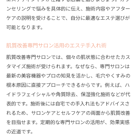
ンセリングで悩みを具体的に伝え、施術内容やアフター
訣
ケアの説明を受けることで、自分に最適なエステ選びが
手入れとエステの両立で実感した肌の変化
可能となります。
エステを活用した毛穴洗浄の秘訣とは
エステ毛穴洗浄で実感できる肌質改善の流
肌質改善専門サロン活用のエステ手入れ術
れ
肌質改善専門サロンでは、個々の肌状態に合わせたカス
毛穴洗浄の効果を引き出すエステ利用法
タマイズ施術が受けられます。なぜなら、専門サロンは
大阪のエステで毛穴洗浄が人気の理由
最新の美容機器やプロの知見を活かし、毛穴やくすみの
フェイシャルエステで毛穴悩み解消を目指
根本原因に直接アプローチできるからです。例えば、ハ
す方法
イドラフェイシャルや角質除去、保湿強化施術などが代
エステと手入れで毛穴トラブルを防ぐ秘訣
表的です。施術後には自宅での手入れ法もアドバイスさ
エステの毛穴洗浄を続けやすい工夫とは
れるため、サロンケアとセルフケアの両面から肌質改善
を目指せます。定期的な専門サロンの活用が、効果実感
手入れも安心の大阪エステ最新事情
の近道です。
大阪のエステで受けられる最新手入れ方法