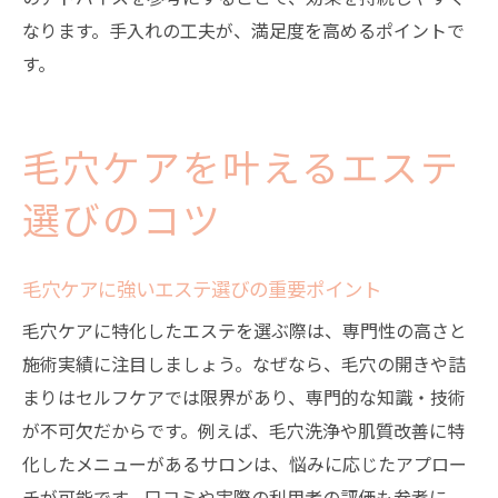
継続利用しやすいエステプランの選び方
なります。手入れの工夫が、満足度を高めるポイントで
エステがもたらす肌質改善の長期的メリッ
す。
ト
手入れとエステを両立する価値とポイント
エステで変わる大阪女性の素肌と自信
毛穴ケアを叶えるエステ
選びのコツ
毛穴ケアに強いエステ選びの重要ポイント
毛穴ケアに特化したエステを選ぶ際は、専門性の高さと
施術実績に注目しましょう。なぜなら、毛穴の開きや詰
まりはセルフケアでは限界があり、専門的な知識・技術
が不可欠だからです。例えば、毛穴洗浄や肌質改善に特
化したメニューがあるサロンは、悩みに応じたアプロー
チが可能です。口コミや実際の利用者の評価も参考に