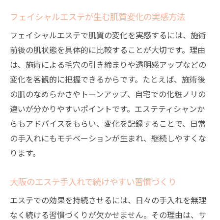
エステ選びで安心を得る手入れチェックポ
フェイシャルエステが生む肌質変化の実感方法
イント
フェイシャルエステで肌質の変化を実感するには、施術
フェイシャルエステの勧誘なしサロン事情
前後の肌状態を具体的に比較することが大切です。理由
手入れ初心者も安心のエステサポート内容
は、施術による毛穴の引き締まりや透明感アップなどの
大阪で手入れしやすいエステプランの特徴
変化を客観的に把握できるからです。たとえば、施術後
エステで叶える安全な肌質改善の取り組み
の肌のなめらかさやトーンアップ、自宅での化粧ノリの
フェイシャルエステで変わる素肌力
違いが分かりやすいポイントです。エステティシャンか
フェイシャルエステで高まる素肌力の秘密
らもアドバイスをもらい、変化を記録することで、日常
の手入れにもモチベーションが生まれ、継続しやすくな
エステで得られる肌質改善の実感ポイント
ります。
フェイシャルエステ後の手入れを効果的に
大阪で人気のフェイシャルエステの魅力
大阪のエステ手入れで続けやすい習慣づくり
素肌力を引き出すエステメニューの選び方
エステでの効果を持続させるには、日々の手入れを無理
エステと日々の手入れで叶える理想の素肌
なく続ける習慣づくりが欠かせません。その理由は、サ