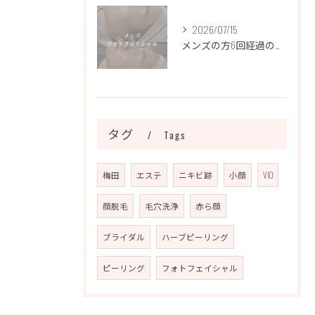
2026/07/15
メンズの方6回経過のお写真になります📷✨
タグ
Tags
梅田
エステ
ニキビ跡
小顔
VIO
顔脱毛
毛穴洗浄
赤ら顔
ブライダル
ハーブピーリング
ピーリング
フォトフェイシャル